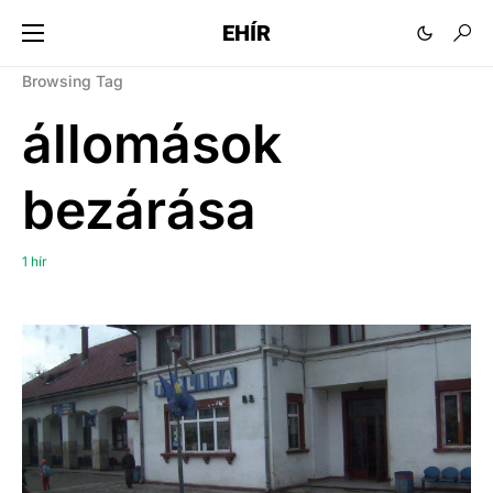
EHÍR
Browsing Tag
állomások
bezárása
1 hír