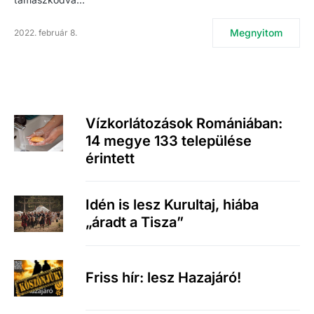
Megnyitom
2022. február 8.
Vízkorlátozások Romániában:
14 megye 133 települése
érintett
Idén is lesz Kurultaj, hiába
„áradt a Tisza”
Friss hír: lesz Hazajáró!