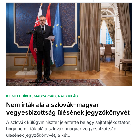
KIEMELT HÍREK
MAGYARSÁG
NAGYVILÁG
Nem írták alá a szlovák–magyar
vegyesbizottság ülésének jegyzőkönyvét
A szlovák külügyminiszter jelentette be egy sajtótájékoztatón,
hogy nem írták alá a szlovák–magyar vegyesbizottság
ülésének jegyzőkönyvét, a két…