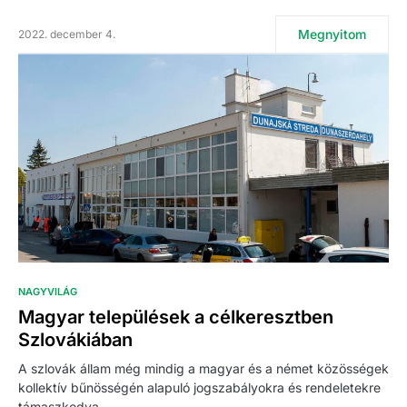
Megnyitom
2022. december 4.
NAGYVILÁG
Magyar települések a célkeresztben
Szlovákiában
A szlovák állam még mindig a magyar és a német közösségek
kollektív bűnösségén alapuló jogszabályokra és rendeletekre
támaszkodva…