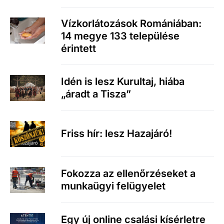
Vízkorlátozások Romániában:
14 megye 133 települése
érintett
Idén is lesz Kurultaj, hiába
„áradt a Tisza”
Friss hír: lesz Hazajáró!
Fokozza az ellenőrzéseket a
munkaügyi felügyelet
Egy új online csalási kísérletre