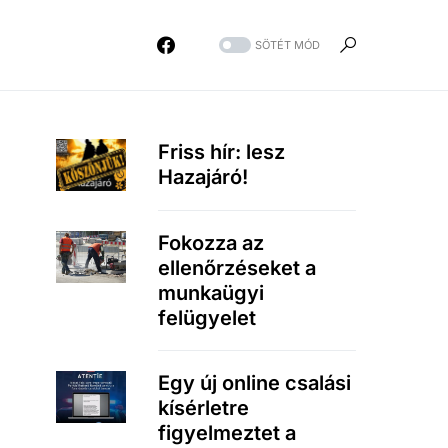
SÖTÉT MÓD
Friss hír: lesz
Hazajáró!
Fokozza az
ellenőrzéseket a
munkaügyi
felügyelet
Egy új online csalási
kísérletre
figyelmeztet a