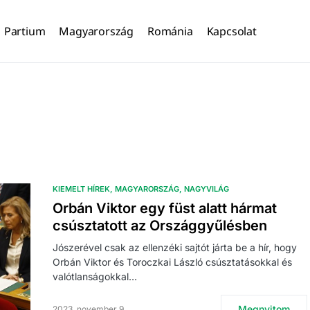
Partium
Magyarország
Románia
Kapcsolat
KIEMELT HÍREK
MAGYARORSZÁG
NAGYVILÁG
Orbán Viktor egy füst alatt hármat
csúsztatott az Országgyűlésben
Jószerével csak az ellenzéki sajtót járta be a hír, hogy
Orbán Viktor és Toroczkai László csúsztatásokkal és
valótlanságokkal…
Megnyitom
2023. november 9.