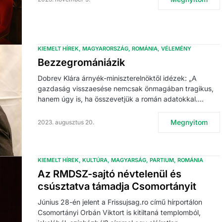
KIEMELT HÍREK
MAGYARORSZÁG
ROMÁNIA
VÉLEMÉNY
Bezzegromániázik
Dobrev Klára árnyék-miniszterelnöktől idézek: „A
gazdaság visszaesése nemcsak önmagában tragikus,
hanem úgy is, ha összevetjük a román adatokkal.…
Megnyitom
2023. augusztus 20.
KIEMELT HÍREK
KULTÚRA
MAGYARSÁG
PARTIUM
ROMÁNIA
Az RMDSZ-sajtó névtelenül és
csúsztatva támadja Csomortányit
Június 28-én jelent a Frissujsag.ro című hírportálon
Csomortányi Orbán Viktort is kitiltaná templomból,