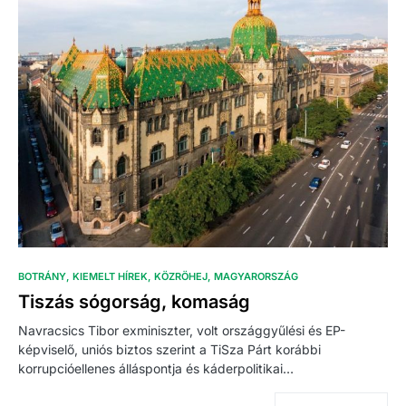
BOTRÁNY
KIEMELT HÍREK
KÖZRÖHEJ
MAGYARORSZÁG
Tiszás sógorság, komaság
Navracsics Tibor exminiszter, volt országgyűlési és EP-
képviselő, uniós biztos szerint a TiSza Párt korábbi
korrupcióellenes álláspontja és káderpolitikai…