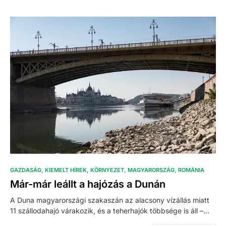
GAZDASÁG
KIEMELT HÍREK
KÖRNYEZET
MAGYARORSZÁG
ROMÁNIA
Már-már leállt a hajózás a Dunán
A Duna magyarországi szakaszán az alacsony vízállás miatt
11 szállodahajó várakozik, és a teherhajók többsége is áll –…