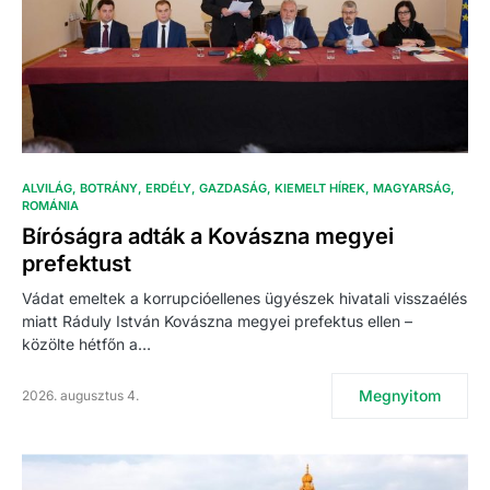
ALVILÁG
BOTRÁNY
ERDÉLY
GAZDASÁG
KIEMELT HÍREK
MAGYARSÁG
ROMÁNIA
Bíróságra adták a Kovászna megyei
prefektust
Vádat emeltek a korrupcióellenes ügyészek hivatali visszaélés
miatt Ráduly István Kovászna megyei prefektus ellen –
közölte hétfőn a…
Megnyitom
2026. augusztus 4.