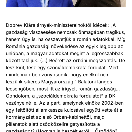
Dobrev Klára árnyék-miniszterelnöktől idézek: „A
gazdaság visszaesése nemcsak önmagában tragikus,
hanem úgy is, ha összevetjük a román adatokkal. Míg
Románia gazdasági növekedése az egyik legjobb az
unióban, a magyar adatokat megint a legrosszabbak
között találjuk. (…) Beérett az orbáni megszorítás. De
lesz kiút, lesz egy szociáldemokrata fordulat. Mert
mindennap bebizonyosodik, hogy enélkül nem
leszünk sikeres Magyarország.” Balatoni lángos
lecsengőben, most itt az irigyelt román gazdaság…
Gondolom, a „szociáldemokrata fordulatot” a DK
vezényelné le. Az a párt, amelynek elnöke 2002-ben
egy feltöltött államkassza kulcsával együtt vette át a
kormányzást az első Orbán-kabinettől, majd
pillanatok alatt csődközelire gatyásította a
gazdaságot? (Hogyan is beszélt erről… Őszödön?