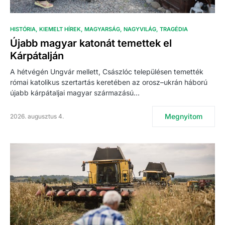
HISTÓRIA
KIEMELT HÍREK
MAGYARSÁG
NAGYVILÁG
TRAGÉDIA
Újabb magyar katonát temettek el
Kárpátalján
A hétvégén Ungvár mellett, Császlóc településen temették
római katolikus szertartás keretében az orosz–ukrán háború
újabb kárpátaljai magyar származású…
Megnyitom
2026. augusztus 4.