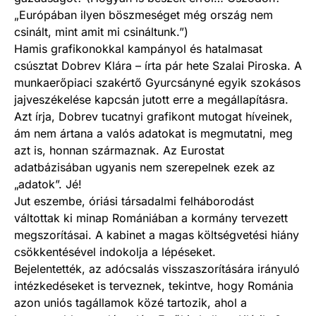
„Európában ilyen böszmeséget még ország nem
csinált, mint amit mi csináltunk.”)
Hamis grafikonokkal kampányol és hatalmasat
csúsztat Dobrev Klára – írta pár hete Szalai Piroska. A
munkaerőpiaci szakértő Gyurcsányné egyik szokásos
jajveszékelése kapcsán jutott erre a megállapításra.
Azt írja, Dobrev tucatnyi grafikont mutogat híveinek,
ám nem ártana a valós adatokat is megmutatni, meg
azt is, honnan származnak. Az Eurostat
adatbázisában ugyanis nem szerepelnek ezek az
„adatok”. Jé!
Jut eszembe, óriási társadalmi felháborodást
váltottak ki minap Romániában a kormány tervezett
megszorításai. A kabinet a magas költségvetési hiány
csökkentésével indokolja a lépéseket.
Bejelentették, az adócsalás visszaszorítására irányuló
intézkedéseket is terveznek, tekintve, hogy Románia
azon uniós tagállamok közé tartozik, ahol a