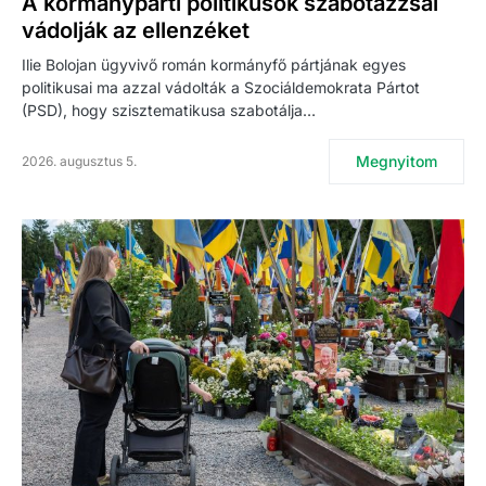
A kormánypárti politikusok szabotázzsal
vádolják az ellenzéket
Ilie Bolojan ügyvivő román kormányfő pártjának egyes
politikusai ma azzal vádolták a Szociáldemokrata Pártot
(PSD), hogy szisztematikusa szabotálja…
Megnyitom
2026. augusztus 5.