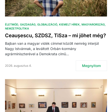
ÉLETMÓD
GAZDASÁG
GLOBALIZÁCIÓ
KIEMELT HÍREK
MAGYARORSZÁG
NEMZETPOLITIKA
Ceaușescu, SZDSZ, TiSza – mi jöhet még?
Bajban van a magyar vidék címmel közölt nemrég interjút
Nagy Istvánnak, a leváltott Orbán-kormány
agrárminiszterével a Demokrata című…
Megnyitom
2026. augusztus 4.