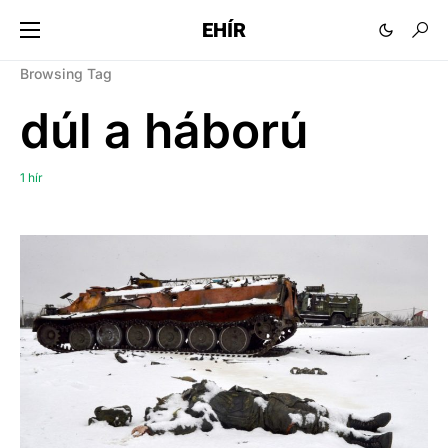
EHÍR
Browsing Tag
dúl a háború
1 hír