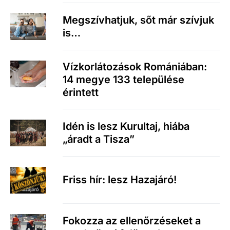
Megszívhatjuk, sőt már szívjuk
is…
Vízkorlátozások Romániában:
14 megye 133 települése
érintett
Idén is lesz Kurultaj, hiába
„áradt a Tisza”
Friss hír: lesz Hazajáró!
Fokozza az ellenőrzéseket a