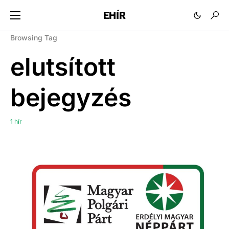
EHÍR
Browsing Tag
elutsított
bejegyzés
1 hír