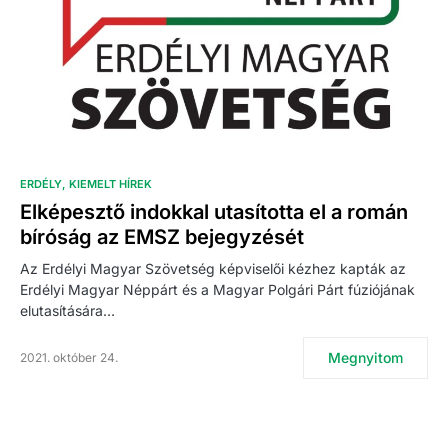
ERDÉLY
KIEMELT HÍREK
Elképesztő indokkal utasította el a román
bíróság az EMSZ bejegyzését
Az Erdélyi Magyar Szövetség képviselői kézhez kapták az
Erdélyi Magyar Néppárt és a Magyar Polgári Párt fúziójának
elutasítására…
Megnyitom
2021. október 24.