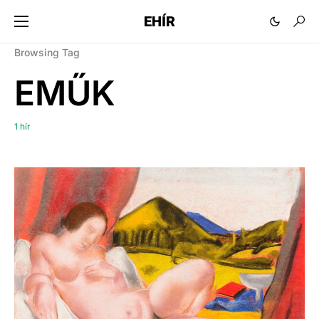
EHÍR
Browsing Tag
EMŰK
1 hír