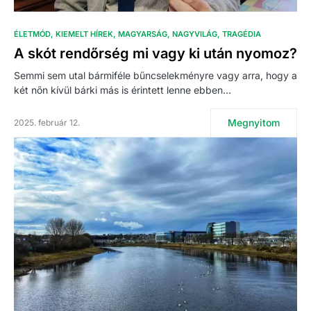
ÉLETMÓD
KIEMELT HÍREK
MAGYARSÁG
NAGYVILÁG
TRAGÉDIA
A skót rendőrség mi vagy ki után nyomoz?
Semmi sem utal bármiféle bűncselekményre vagy arra, hogy a
két nőn kívül bárki más is érintett lenne ebben…
Megnyitom
2025. február 12.