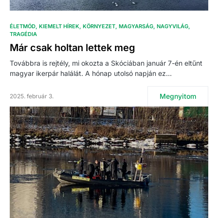
ÉLETMÓD
KIEMELT HÍREK
KÖRNYEZET
MAGYARSÁG
NAGYVILÁG
TRAGÉDIA
Már csak holtan lettek meg
Továbbra is rejtély, mi okozta a Skóciában január 7-én eltűnt
magyar ikerpár halálát. A hónap utolsó napján ez…
Megnyitom
2025. február 3.