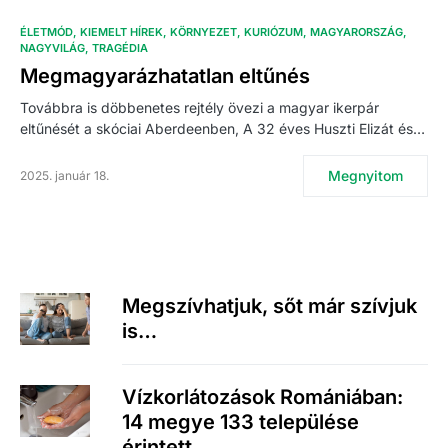
ÉLETMÓD
KIEMELT HÍREK
KÖRNYEZET
KURIÓZUM
MAGYARORSZÁG
NAGYVILÁG
TRAGÉDIA
Megmagyarázhatatlan eltűnés
Továbbra is döbbenetes rejtély övezi a magyar ikerpár
eltűnését a skóciai Aberdeenben, A 32 éves Huszti Elizát és…
Megnyitom
2025. január 18.
Megszívhatjuk, sőt már szívjuk
is…
Vízkorlátozások Romániában:
14 megye 133 települése
érintett