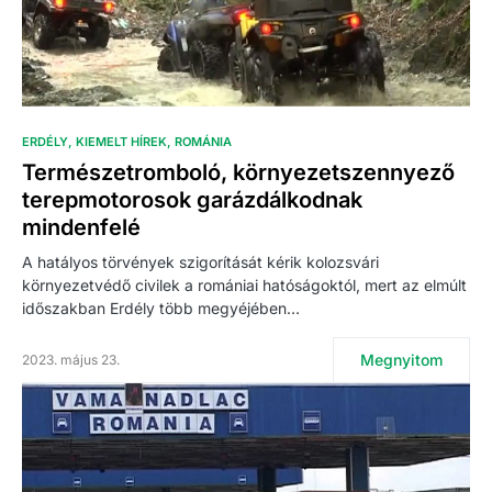
ERDÉLY
KIEMELT HÍREK
ROMÁNIA
Természetromboló, környezetszennyező
terepmotorosok garázdálkodnak
mindenfelé
A hatályos törvények szigorítását kérik kolozsvári
környezetvédő civilek a romániai hatóságoktól, mert az elmúlt
időszakban Erdély több megyéjében…
Megnyitom
2023. május 23.