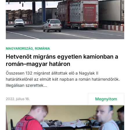
MAGYARORSZÁG
ROMÁNIA
Hetvenöt migráns egyetlen kamionban a
román–magyar határon
Összesen 132 migránst állítottak elő a Nagylak II
határátkelőnél az elmúlt két napban a román határrendőrök.
Illegálisan szerettek…
Megnyitom
2022. július 16.