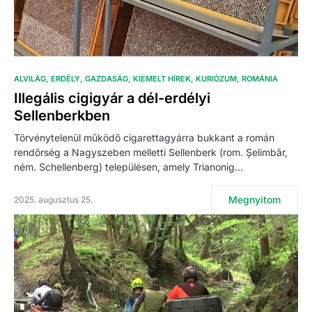
ALVILÁG
ERDÉLY
GAZDASÁG
KIEMELT HÍREK
KURIÓZUM
ROMÁNIA
Illegális cigigyár a dél-erdélyi
Sellenberkben
Törvénytelenül működő cigarettagyárra bukkant a román
rendőrség a Nagyszeben melletti Sellenberk (rom. Șelimbăr,
ném. Schellenberg) településen, amely Trianonig…
Megnyitom
2025. augusztus 25.