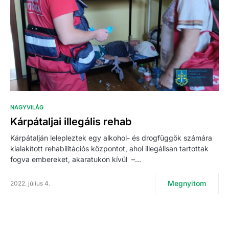
NAGYVILÁG
Kárpátaljai illegális rehab
Kárpátalján lelepleztek egy alkohol- és drogfüggők számára
kialakított rehabilitációs központot, ahol illegálisan tartottak
fogva embereket, akaratukon kívül –…
Megnyitom
2022. július 4.