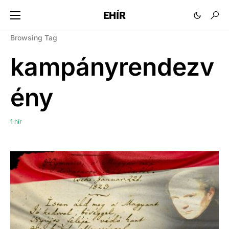
EHÍR
Browsing Tag
kampányrendezv
ény
1 hír