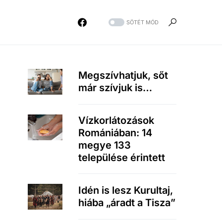
SÖTÉT MÓD
Megszívhatjuk, sőt
már szívjuk is…
Vízkorlátozások
Romániában: 14
megye 133
települése érintett
Idén is lesz Kurultaj,
hiába „áradt a Tisza”