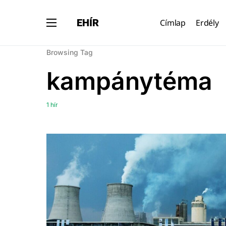
EHÍR
Címlap
Erdély
Browsing Tag
kampánytéma
1 hír