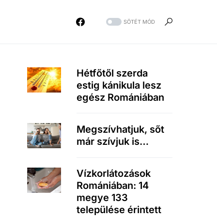
SÖTÉT MÓD
Hétfőtől szerda
estig kánikula lesz
egész Romániában
Megszívhatjuk, sőt
már szívjuk is…
Vízkorlátozások
Romániában: 14
megye 133
települése érintett