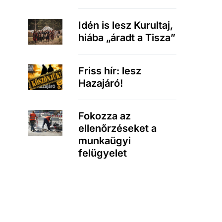
Idén is lesz Kurultaj,
hiába „áradt a Tisza”
Friss hír: lesz
Hazajáró!
Fokozza az
ellenőrzéseket a
munkaügyi
felügyelet