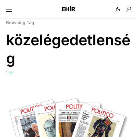
EHÍR
Browsing Tag
közelégedetlensé
g
1 hír