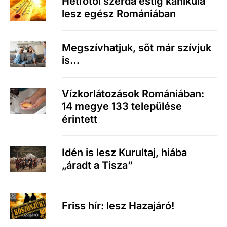
Hétfőtől szerda estig kánikula
lesz egész Romániában
Megszívhatjuk, sőt már szívjuk
is…
Vízkorlátozások Romániában:
14 megye 133 települése
érintett
Idén is lesz Kurultaj, hiába
„áradt a Tisza”
Friss hír: lesz Hazajáró!