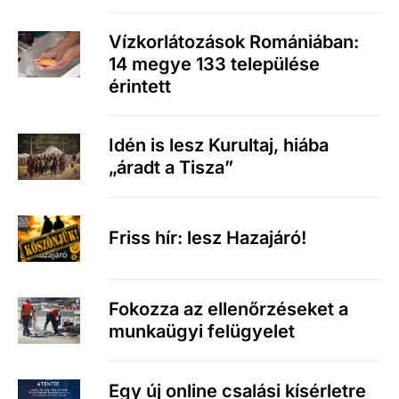
Vízkorlátozások Romániában:
14 megye 133 települése
érintett
Idén is lesz Kurultaj, hiába
„áradt a Tisza”
Friss hír: lesz Hazajáró!
Fokozza az ellenőrzéseket a
munkaügyi felügyelet
Egy új online csalási kísérletre