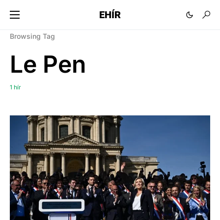
EHÍR
Browsing Tag
Le Pen
1 hír