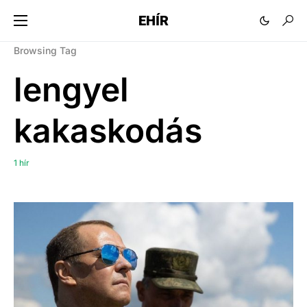
EHÍR
Browsing Tag
lengyel
kakaskodás
1 hír