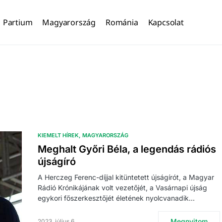
Partium
Magyarország
Románia
Kapcsolat
KIEMELT HÍREK
MAGYARORSZÁG
Meghalt Győri Béla, a legendás rádiós
újságíró
A Herczeg Ferenc-díjjal kitüntetett újságírót, a Magyar
Rádió Krónikájának volt vezetőjét, a Vasárnapi újság
egykori főszerkesztőjét életének nyolcvanadik…
Megnyitom
2023. július 6.