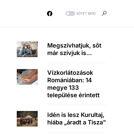
SÖTÉT MÓD
Megszívhatjuk, sőt
már szívjuk is…
Vízkorlátozások
Romániában: 14
megye 133
települése érintett
Idén is lesz Kurultaj,
hiába „áradt a Tisza”