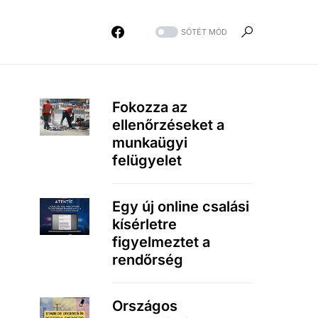
SÖTÉT MÓD
Fokozza az
ellenőrzéseket a
munkaügyi
felügyelet
Egy új online csalási
kísérletre
figyelmeztet a
rendőrség
Országos