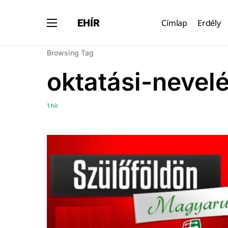
EHÍR
Címlap
Erdély
Browsing Tag
oktatási-nevel
1 hír