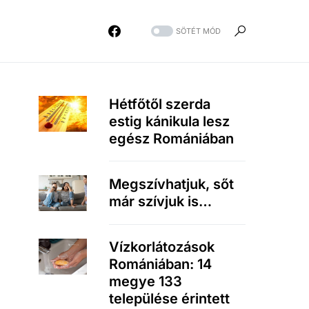
SÖTÉT MÓD
Hétfőtől szerda
estig kánikula lesz
egész Romániában
Megszívhatjuk, sőt
már szívjuk is…
Vízkorlátozások
Romániában: 14
megye 133
települése érintett