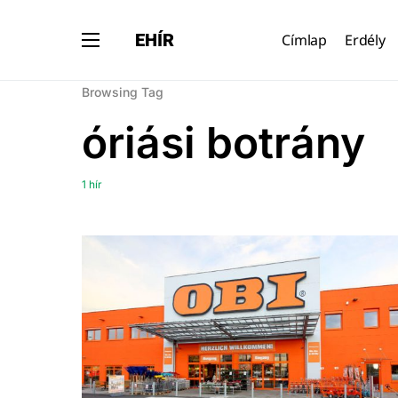
EHÍR
Címlap
Erdély
Browsing Tag
óriási botrány
1 hír