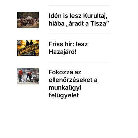
Idén is lesz Kurultaj,
hiába „áradt a Tisza”
Friss hír: lesz
Hazajáró!
Fokozza az
ellenőrzéseket a
munkaügyi
felügyelet