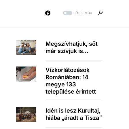
SÖTÉT MÓD
Megszívhatjuk, sőt
már szívjuk is…
Vízkorlátozások
Romániában: 14
megye 133
települése érintett
Idén is lesz Kurultaj,
hiába „áradt a Tisza”