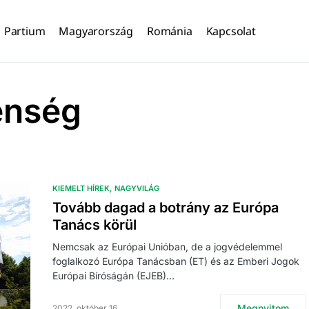
Partium
Magyarország
Románia
Kapcsolat
enség
KIEMELT HÍREK
NAGYVILÁG
Tovább dagad a botrány az Európa
Tanács körül
Nemcsak az Európai Unióban, de a jogvédelemmel
foglalkozó Európa Tanácsban (ET) és az Emberi Jogok
Európai Bíróságán (EJEB)…
Megnyitom
2022. október 16.