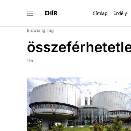
EHÍR
Címlap
Erdély
Browsing Tag
összeférhetetl
1 hír