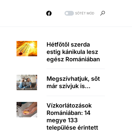
SÖTÉT MÓD
Hétfőtől szerda
estig kánikula lesz
egész Romániában
Megszívhatjuk, sőt
már szívjuk is…
Vízkorlátozások
Romániában: 14
megye 133
települése érintett