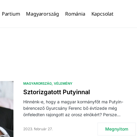
Partium
Magyarország
Románia
Kapcsolat
MAGYARORSZÁG
VÉLEMÉNY
Sztorizgatott Putyinnal
Hinnénk-e, hogy a magyar kormányfőt ma Putyin-
bérencező Gyurcsány Ferenc bő évtizede még
önfeledten rajongott az orosz elnökért? Persze…
Megnyitom
2023. február 27.