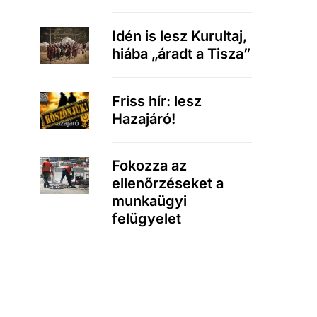
Idén is lesz Kurultaj,
hiába „áradt a Tisza”
Friss hír: lesz
Hazajáró!
Fokozza az
ellenőrzéseket a
munkaügyi
felügyelet