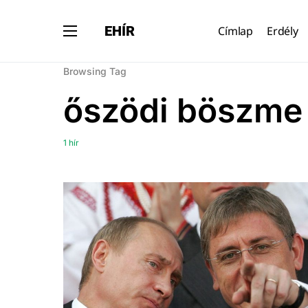
EHÍR
Címlap
Erdély
Browsing Tag
őszödi böszme
1 hír