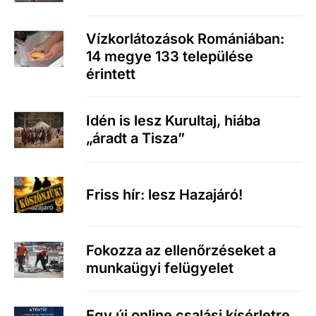
Vízkorlátozások Romániában:
14 megye 133 települése
érintett
Idén is lesz Kurultaj, hiába
„áradt a Tisza”
Friss hír: lesz Hazajáró!
Fokozza az ellenőrzéseket a
munkaügyi felügyelet
Egy új online csalási kísérletre