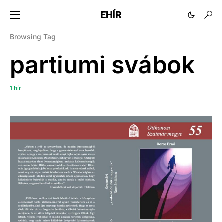
EHÍR
Browsing Tag
partiumi svábok
1 hír