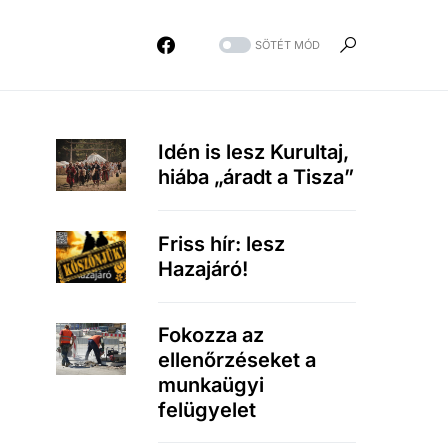
SÖTÉT MÓD
Idén is lesz Kurultaj,
hiába „áradt a Tisza”
Friss hír: lesz
Hazajáró!
Fokozza az
ellenőrzéseket a
munkaügyi
felügyelet