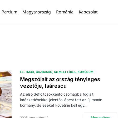
Partium
Magyarország
Románia
Kapcsolat
ÉLETMÓD
GAZDASÁG
KIEMELT HÍREK
KURIÓZUM
Megszólalt az ország tényleges
vezetője, Isărescu
Az első deficitcsökkentő csomagba foglalt
intézkedésekkel jelentős lépést tett az új román
kormány, de ezeket követnie kell egy…
Megnyitom
2025. augusztus 12.