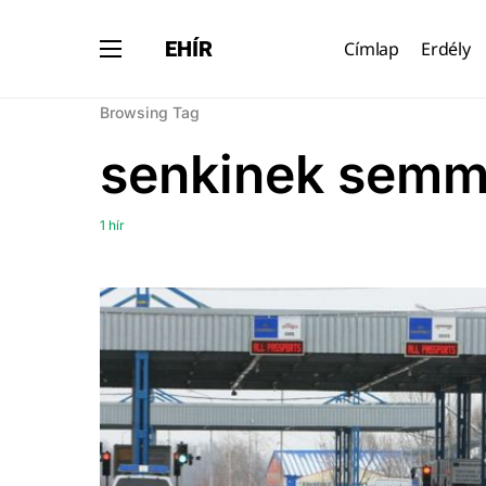
EHÍR
Címlap
Erdély
Browsing Tag
senkinek semmi
1 hír