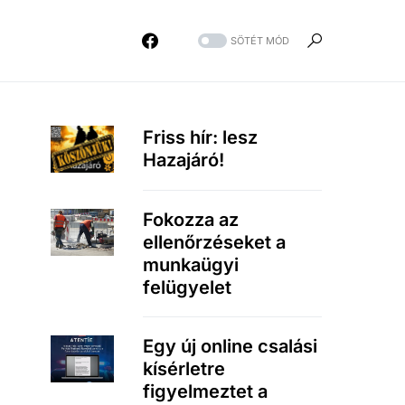
SÖTÉT MÓD
Friss hír: lesz
Hazajáró!
Fokozza az
ellenőrzéseket a
munkaügyi
felügyelet
Egy új online csalási
kísérletre
figyelmeztet a