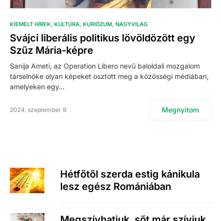
KIEMELT HÍREK
KULTÚRA
KURIÓZUM
NAGYVILÁG
Svájci liberális politikus lövöldözött egy
Szűz Mária-képre
Sanija Ameti, az Operation Libero nevű baloldali mozgalom
társelnöke olyan képeket osztott meg a közösségi médiában,
amelyeken egy…
Megnyitom
2024. szeptember 9.
Hétfőtől szerda estig kánikula
lesz egész Romániában
Megszívhatjuk, sőt már szívjuk