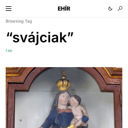
EHÍR
Browsing Tag
“svájciak”
1 hír