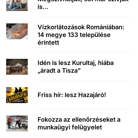
is…
Vízkorlátozások Romániában:
14 megye 133 települése
érintett
Idén is lesz Kurultaj, hiába
„áradt a Tisza”
Friss hír: lesz Hazajáró!
Fokozza az ellenőrzéseket a
munkaügyi felügyelet