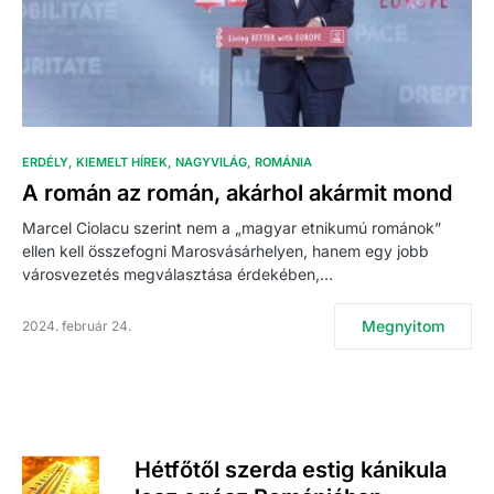
ERDÉLY
KIEMELT HÍREK
NAGYVILÁG
ROMÁNIA
A román az román, akárhol akármit mond
Marcel Ciolacu szerint nem a „magyar etnikumú románok”
ellen kell összefogni Marosvásárhelyen, hanem egy jobb
városvezetés megválasztása érdekében,…
Megnyitom
2024. február 24.
Hétfőtől szerda estig kánikula