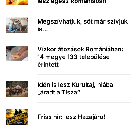
lesz egész Romániában
Megszívhatjuk, sőt már szívjuk
is…
Vízkorlátozások Romániában:
14 megye 133 települése
érintett
Idén is lesz Kurultaj, hiába
„áradt a Tisza”
Friss hír: lesz Hazajáró!