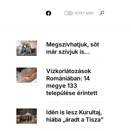
SÖTÉT MÓD
Megszívhatjuk, sőt
már szívjuk is…
Vízkorlátozások
Romániában: 14
megye 133
települése érintett
Idén is lesz Kurultaj,
hiába „áradt a Tisza”