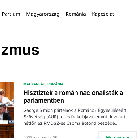
Partium
Magyarország
Románia
Kapcsolat
izmus
MAGYARSÁG
ROMÁNIA
Hisztiztek a román nacionalisták a
parlamentben
George Simion pártelnök a Románok Egyesüléséért
Szövetség (AUR) teljes frakciójával együtt kivonult
hétfőn az RMDSZ-es Csoma Botond beszéde…
Megnyitom
2022. november 29.