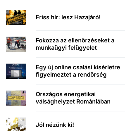
Friss hír: lesz Hazajáró!
Fokozza az ellenőrzéseket a
munkaügyi felügyelet
Egy új online csalási kísérletre
figyelmeztet a rendőrség
Országos energetikai
válsághelyzet Romániában
Jól nézünk ki!