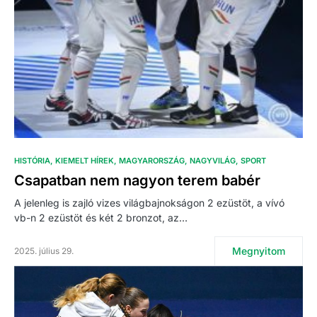
HISTÓRIA
KIEMELT HÍREK
MAGYARORSZÁG
NAGYVILÁG
SPORT
Csapatban nem nagyon terem babér
A jelenleg is zajló vizes világbajnokságon 2 ezüstöt, a vívó
vb-n 2 ezüstöt és két 2 bronzot, az…
Megnyitom
2025. július 29.