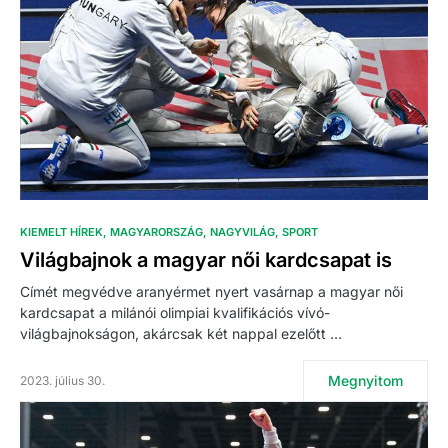
KIEMELT HÍREK
MAGYARORSZÁG
NAGYVILÁG
SPORT
Világbajnok a magyar női kardcsapat is
Címét megvédve aranyérmet nyert vasárnap a magyar női
kardcsapat a milánói olimpiai kvalifikációs vívó-
világbajnokságon, akárcsak két nappal ezelőtt …
Megnyitom
2023. július 30.