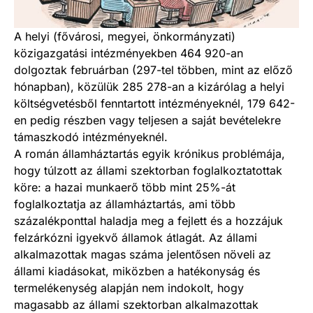
A helyi (fővárosi, megyei, önkormányzati)
közigazgatási intézményekben 464 920-an
dolgoztak februárban (297-tel többen, mint az előző
hónapban), közülük 285 278-an a kizárólag a helyi
költségvetésből fenntartott intézményeknél, 179 642-
en pedig részben vagy teljesen a saját bevételekre
támaszkodó intézményeknél.
A román államháztartás egyik krónikus problémája,
hogy túlzott az állami szektorban foglalkoztatottak
köre: a hazai munkaerő több mint 25%-át
foglalkoztatja az államháztartás, ami több
százalékponttal haladja meg a fejlett és a hozzájuk
felzárkózni igyekvő államok átlagát. Az állami
alkalmazottak magas száma jelentősen növeli az
állami kiadásokat, miközben a hatékonyság és
termelékenység alapján nem indokolt, hogy
magasabb az állami szektorban alkalmazottak