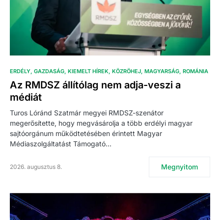
ERDÉLY
GAZDASÁG
KIEMELT HÍREK
KÖZRÖHEJ
MAGYARSÁG
ROMÁNIA
Az RMDSZ állítólag nem adja-veszi a
médiát
Turos Lóránd Szatmár megyei RMDSZ-szenátor
megerősítette, hogy megvásárolja a több erdélyi magyar
sajtóorgánum működtetésében érintett Magyar
Médiaszolgáltatást Támogató…
Megnyitom
2026. augusztus 8.