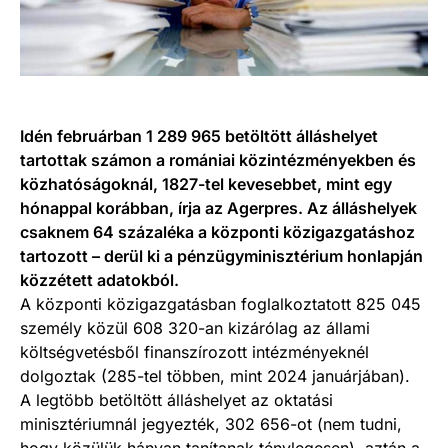
Idén februárban 1 289 965 betöltött álláshelyet
tartottak számon a romániai közintézményekben és
közhatóságoknál, 1827-tel kevesebbet, mint egy
hónappal korábban, írja az Agerpres. Az álláshelyek
csaknem 64 százaléka a központi közigazgatáshoz
tartozott – derül ki a pénzügyminisztérium honlapján
közzétett adatokból.
A központi közigazgatásban foglalkoztatott 825 045
személy közül 608 320-an kizárólag az állami
költségvetésből finanszírozott intézményeknél
dolgoztak (285-tel többen, mint 2024 januárjában).
A legtöbb betöltött álláshelyet az oktatási
minisztériumnál jegyezték, 302 656-ot (nem tudni,