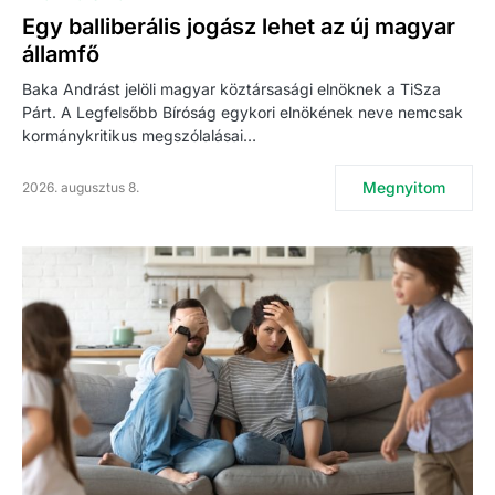
Egy balliberális jogász lehet az új magyar
államfő
Baka Andrást jelöli magyar köztársasági elnöknek a TiSza
Párt. A Legfelsőbb Bíróság egykori elnökének neve nemcsak
kormánykritikus megszólalásai…
Megnyitom
2026. augusztus 8.