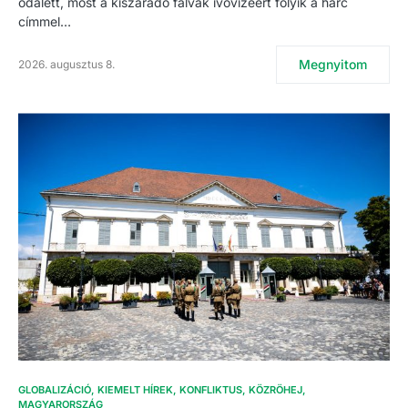
odalett, most a kiszáradó falvak ivóvizéért folyik a harc
címmel…
Megnyitom
2026. augusztus 8.
GLOBALIZÁCIÓ
KIEMELT HÍREK
KONFLIKTUS
KÖZRÖHEJ
MAGYARORSZÁG