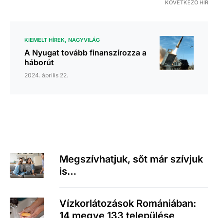
KÖVETKEZŐ HÍR
KIEMELT HÍREK
NAGYVILÁG
A Nyugat tovább finanszírozza a
háborút
2024. április 22.
Megszívhatjuk, sőt már szívjuk
is…
Vízkorlátozások Romániában:
14 megye 133 települése