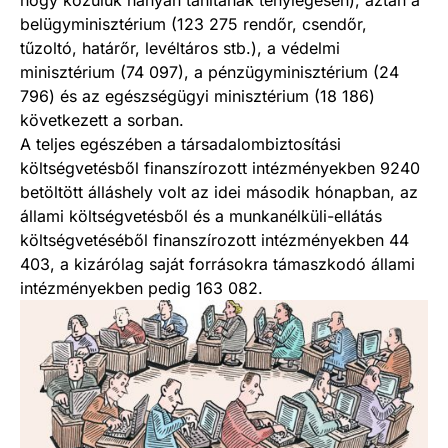
hogy közülük hányan tanítanak ténylegesen), aztán a
belügyminisztérium (123 275 rendőr, csendőr,
tűzoltó, határőr, levéltáros stb.), a védelmi
minisztérium (74 097), a pénzügyminisztérium (24
796) és az egészségügyi minisztérium (18 186)
következett a sorban.
A teljes egészében a társadalombiztosítási
költségvetésből finanszírozott intézményekben 9240
betöltött álláshely volt az idei második hónapban, az
állami költségvetésből és a munkanélküli-ellátás
költségvetéséből finanszírozott intézményekben 44
403, a kizárólag saját forrásokra támaszkodó állami
intézményekben pedig 163 082.