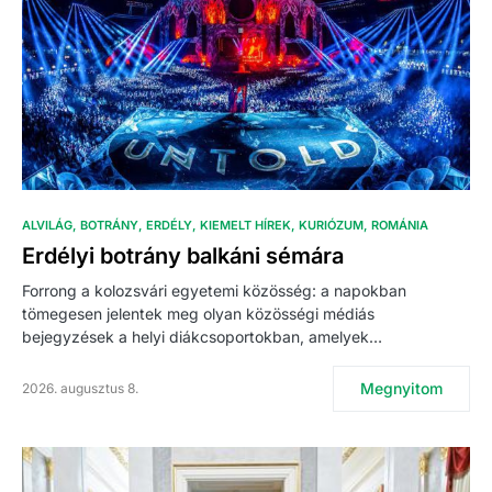
ALVILÁG
BOTRÁNY
ERDÉLY
KIEMELT HÍREK
KURIÓZUM
ROMÁNIA
Erdélyi botrány balkáni sémára
Forrong a kolozsvári egyetemi közösség: a napokban
tömegesen jelentek meg olyan közösségi médiás
bejegyzések a helyi diákcsoportokban, amelyek…
Megnyitom
2026. augusztus 8.