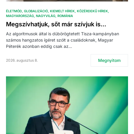
ÉLETMÓD
GLOBALIZÁCIÓ
KIEMELT HÍREK
KÖZÉRDEKŰ HÍREK
MAGYARORSZÁG
NAGYVILÁG
ROMÁNIA
Megszívhatjuk, sőt már szívjuk is…
Az algoritmusok által is dübörögtetett Tisza-kampányban
számos hangzatos ígéret szólt a családoknak, Magyar
Péterék azonban eddig csak az…
Megnyitom
2026. augusztus 8.