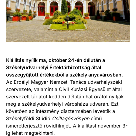
Kiállítás nyílik ma, október 24-én délután a
Székelyudvarhelyi Értéktárbizottság által
összegyűjtött értékekből a székely anyavárosban.
Az Erdélyi Magyar Nemzeti Tanács udvarhelyszéki
szervezete, valamint a Civil Kurázsi Egyesület által
szervezett tárlatot kedden délután hat órától nyitják
meg a székelyudvarhelyi városháza udvarán. Ezt
követően az intézmény dísztermében levetítik a
Székelyföldi Stúdió
Csillagösvényen
című
ismeretterjesztő rövidfilmjét. A kiállítást november 3-
ig lehet megtekinteni.