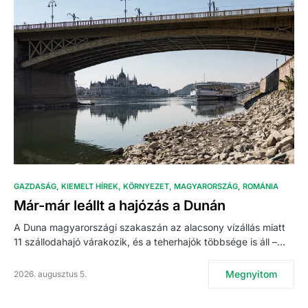
GAZDASÁG
KIEMELT HÍREK
KÖRNYEZET
MAGYARORSZÁG
ROMÁNIA
Már-már leállt a hajózás a Dunán
A Duna magyarországi szakaszán az alacsony vízállás miatt
11 szállodahajó várakozik, és a teherhajók többsége is áll –…
Megnyitom
2026. augusztus 5.