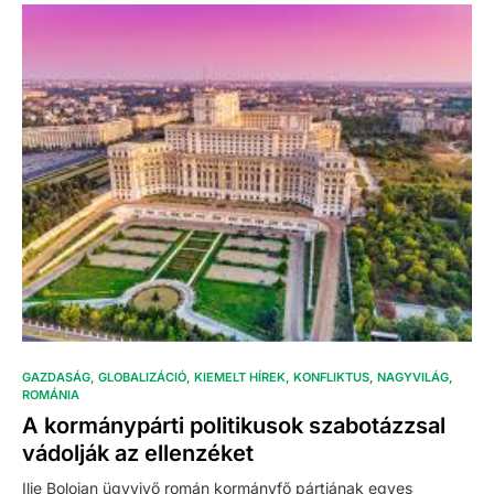
GAZDASÁG
GLOBALIZÁCIÓ
KIEMELT HÍREK
KONFLIKTUS
NAGYVILÁG
ROMÁNIA
A kormánypárti politikusok szabotázzsal
vádolják az ellenzéket
Ilie Bolojan ügyvivő román kormányfő pártjának egyes