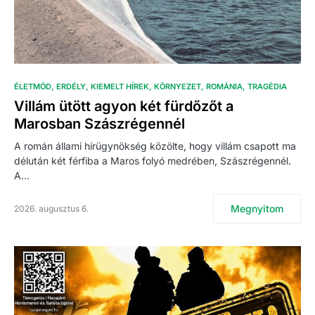
ÉLETMÓD
ERDÉLY
KIEMELT HÍREK
KÖRNYEZET
ROMÁNIA
TRAGÉDIA
Villám ütött agyon két fürdőzőt a
Marosban Szászrégennél
A román állami hírügynökség közölte, hogy villám csapott ma
délután két férfiba a Maros folyó medrében, Szászrégennél.
A…
Megnyitom
2026. augusztus 6.