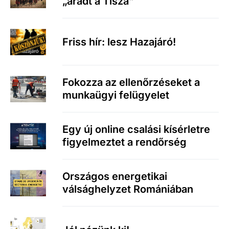
„áradt a Tisza”
Friss hír: lesz Hazajáró!
Fokozza az ellenőrzéseket a
munkaügyi felügyelet
Egy új online csalási kísérletre
figyelmeztet a rendőrség
Országos energetikai
válsághelyzet Romániában