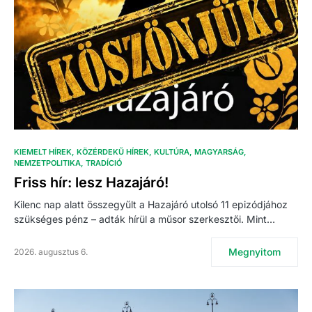
KIEMELT HÍREK
KÖZÉRDEKŰ HÍREK
KULTÚRA
MAGYARSÁG
NEMZETPOLITIKA
TRADÍCIÓ
Friss hír: lesz Hazajáró!
Kilenc nap alatt összegyűlt a Hazajáró utolsó 11 epizódjához
szükséges pénz – adták hírül a műsor szerkesztői. Mint…
Megnyitom
2026. augusztus 6.