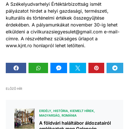
A Székelyudvarhelyi Értéktárbizottság ismét
pályázatot hirdet a helyi gazdasági, természeti,
kulturális és történelmi értékek összegyűjtése
érdekében. A pályamunkákat november 30-ig lehet
elküldeni a civilkurazsiegyesulet@gmail.com e-mail-
címre. A részvételhez szükséges űrlapot a
www.kjnt.ro honlapról lehet letölteni.
ELŐZŐ HÍR
ERDÉLY
HISTÓRIA
KIEMELT HÍREK
MAGYARSÁG
ROMÁNIA
A földvári haláltábor áldozatairól
emlékeztek meg Gelencén