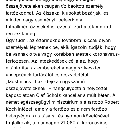
összejöveteleken csupán tíz beoltott személy
tartózkodhat. Az éjszakai klubokat bezárják, és
minden nagy eseményt, beleértve a
futballmérkőzéseket is, ezentúl zárt ajtók mögött
rendezik meg.
Úgy tudni, az éttermekbe továbbra is csak olyan
személyek léphetnek be, akik igazolni tudják, hogy
be vannak oltva vagy korábban átestek koronavírus-
fertőzésen. Az intézkedések célja az, hogy
eltántorítsa az embereket a nagy szilveszteri
ünnepségek tartásától és részvételétől.
„Most nincs itt az ideje a nagyszámú
összejöveteleknek” – hangsúlyozta a helyzettel
kapcsolatban Olaf Scholz kancellár a múlt héten. A
német egészségügyi minisztérium alá tartozó Robert
Koch Intézet, amely a fertőző és a nem fertőző
betegségek kutatásával és nyomon követésével
foglalkozik, a mai napon 21 080 új koronavírus-