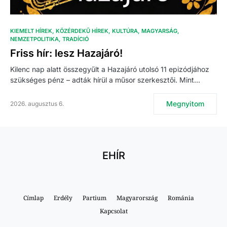
KIEMELT HÍREK
KÖZÉRDEKŰ HÍREK
KULTÚRA
MAGYARSÁG
NEMZETPOLITIKA
TRADÍCIÓ
Friss hír: lesz Hazajáró!
Kilenc nap alatt összegyűlt a Hazajáró utolsó 11 epizódjához
szükséges pénz – adták hírül a műsor szerkesztői. Mint…
Megnyitom
2026. augusztus 6.
EHÍR
Címlap
Erdély
Partium
Magyarország
Románia
Kapcsolat