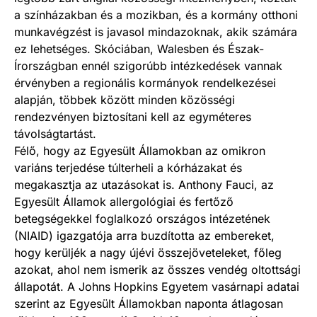
a színházakban és a mozikban, és a kormány otthoni
munkavégzést is javasol mindazoknak, akik számára
ez lehetséges. Skóciában, Walesben és Észak-
Írországban ennél szigorúbb intézkedések vannak
érvényben a regionális kormányok rendelkezései
alapján, többek között minden közösségi
rendezvényen biztosítani kell az egyméteres
távolságtartást.
Félő, hogy az Egyesült Államokban az omikron
variáns terjedése túlterheli a kórházakat és
megakasztja az utazásokat is. Anthony Fauci, az
Egyesült Államok allergológiai és fertőző
betegségekkel foglalkozó országos intézetének
(NIAID) igazgatója arra buzdította az embereket,
hogy kerüljék a nagy újévi összejöveteleket, főleg
azokat, ahol nem ismerik az összes vendég oltottsági
állapotát. A Johns Hopkins Egyetem vasárnapi adatai
szerint az Egyesült Államokban naponta átlagosan