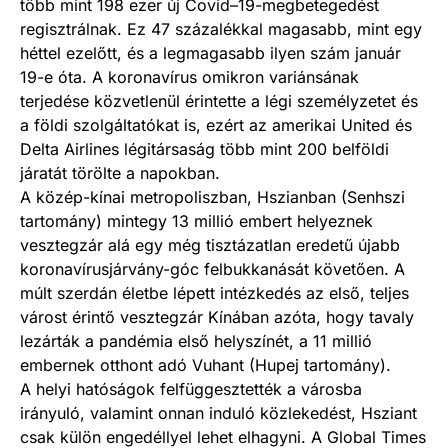
több mint 198 ezer új Covid–19-megbetegedést
regisztrálnak. Ez 47 százalékkal magasabb, mint egy
héttel ezelőtt, és a legmagasabb ilyen szám január
19-e óta. A koronavírus omikron variánsának
terjedése közvetlenül érintette a légi személyzetet és
a földi szolgáltatókat is, ezért az amerikai United és
Delta Airlines légitársaság több mint 200 belföldi
járatát törölte a napokban.
A közép-kínai metropoliszban, Hszianban (Senhszi
tartomány) mintegy 13 millió embert helyeznek
vesztegzár alá egy még tisztázatlan eredetű újabb
koronavírusjárvány-góc felbukkanását követően. A
múlt szerdán életbe lépett intézkedés az első, teljes
várost érintő vesztegzár Kínában azóta, hogy tavaly
lezárták a pandémia első helyszínét, a 11 millió
embernek otthont adó Vuhant (Hupej tartomány).
A helyi hatóságok felfüggesztették a városba
irányuló, valamint onnan induló közlekedést, Hsziant
csak külön engedéllyel lehet elhagyni. A Global Times