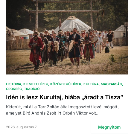
HISTÓRIA
KIEMELT HÍREK
KÖZÉRDEKŰ HÍREK
KULTÚRA
MAGYARSÁG
ÖRÖKSÉG
TRADÍCIÓ
Idén is lesz Kurultaj, hiába „áradt a Tisza”
Kiderült, mi áll a Tarr Zoltán által megosztott levél mögött,
amelyet Bíró András Zsolt írt Orbán Viktor volt…
Megnyitom
2026. augusztus 7.