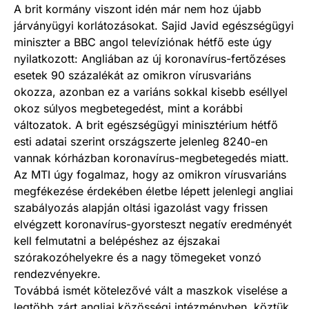
A brit kormány viszont idén már nem hoz újabb
járványügyi korlátozásokat. Sajid Javid egészségügyi
miniszter a BBC angol televíziónak hétfő este úgy
nyilatkozott: Angliában az új koronavírus-fertőzéses
esetek 90 százalékát az omikron vírusvariáns
okozza, azonban ez a variáns sokkal kisebb eséllyel
okoz súlyos megbetegedést, mint a korábbi
változatok. A brit egészségügyi minisztérium hétfő
esti adatai szerint országszerte jelenleg 8240-en
vannak kórházban koronavírus-megbetegedés miatt.
Az MTI úgy fogalmaz, hogy az omikron vírusvariáns
megfékezése érdekében életbe lépett jelenlegi angliai
szabályozás alapján oltási igazolást vagy frissen
elvégzett koronavírus-gyorsteszt negatív eredményét
kell felmutatni a belépéshez az éjszakai
szórakozóhelyekre és a nagy tömegeket vonzó
rendezvényekre.
Továbbá ismét kötelezővé vált a maszkok viselése a
legtöbb zárt angliai közösségi intézményben, köztük