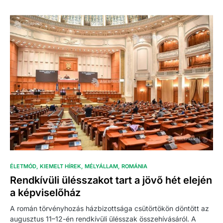
ÉLETMÓD
KIEMELT HÍREK
MÉLYÁLLAM
ROMÁNIA
Rendkívüli ülésszakot tart a jövő hét elején
a képviselőház
A román törvényhozás házbizottsága csütörtökön döntött az
augusztus 11–12-én rendkívüli ülésszak összehívásáról. A