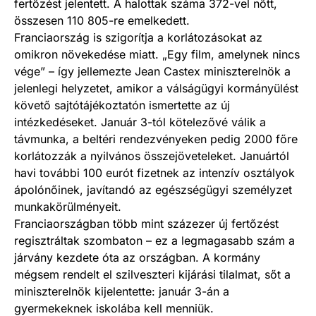
fertőzést jelentett. A halottak száma 372-vel nőtt,
összesen 110 805-re emelkedett.
Franciaország is szigorítja a korlátozásokat az
omikron növekedése miatt. „Egy film, amelynek nincs
vége” – így jellemezte Jean Castex miniszterelnök a
jelenlegi helyzetet, amikor a válságügyi kormányülést
követő sajtótájékoztatón ismertette az új
intézkedéseket. Január 3-tól kötelezővé válik a
távmunka, a beltéri rendezvényeken pedig 2000 főre
korlátozzák a nyilvános összejöveteleket. Januártól
havi további 100 eurót fizetnek az intenzív osztályok
ápolónőinek, javítandó az egészségügyi személyzet
munkakörülményeit.
Franciaországban több mint százezer új fertőzést
regisztráltak szombaton – ez a legmagasabb szám a
járvány kezdete óta az országban. A kormány
mégsem rendelt el szilveszteri kijárási tilalmat, sőt a
miniszterelnök kijelentette: január 3-án a
gyermekeknek iskolába kell menniük.