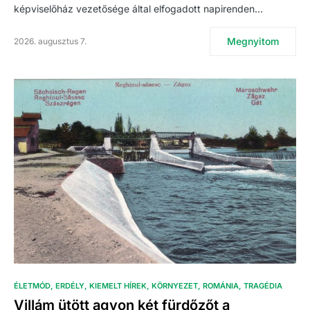
képviselőház vezetősége által elfogadott napirenden…
Megnyitom
2026. augusztus 7.
ÉLETMÓD
ERDÉLY
KIEMELT HÍREK
KÖRNYEZET
ROMÁNIA
TRAGÉDIA
Villám ütött agyon két fürdőzőt a