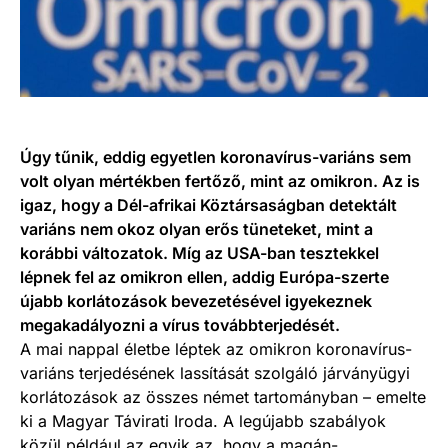
Úgy tűnik, eddig egyetlen koronavírus-variáns sem
volt olyan mértékben fertőző, mint az omikron. Az is
igaz, hogy a Dél-afrikai Köztársaságban detektált
variáns nem okoz olyan erős tüneteket, mint a
korábbi változatok. Míg az USA-ban tesztekkel
lépnek fel az omikron ellen, addig Európa-szerte
újabb korlátozások bevezetésével igyekeznek
megakadályozni a vírus továbbterjedését.
A mai nappal életbe léptek az omikron koronavírus-
variáns terjedésének lassítását szolgáló járványügyi
korlátozások az összes német tartományban – emelte
ki a Magyar Távirati Iroda. A legújabb szabályok
közül például az egyik az, hogy a magán-