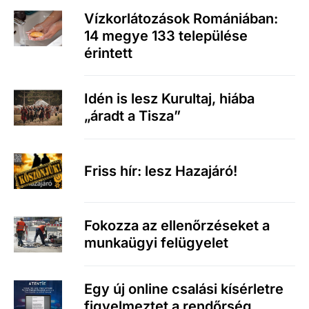
Vízkorlátozások Romániában:
14 megye 133 települése
érintett
Idén is lesz Kurultaj, hiába
„áradt a Tisza”
Friss hír: lesz Hazajáró!
Fokozza az ellenőrzéseket a
munkaügyi felügyelet
Egy új online csalási kísérletre
figyelmeztet a rendőrség