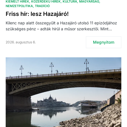
KIEMELT HÍREK
KÖZÉRDEKŰ HÍREK
KULTÚRA
MAGYARSÁG
NEMZETPOLITIKA
TRADÍCIÓ
Friss hír: lesz Hazajáró!
Kilenc nap alatt összegyűlt a Hazajáró utolsó 11 epizódjához
szükséges pénz – adták hírül a műsor szerkesztői. Mint…
Megnyitom
2026. augusztus 6.