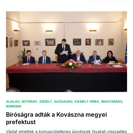
ALVILÁG
BOTRÁNY
ERDÉLY
GAZDASÁG
KIEMELT HÍREK
MAGYARSÁG
ROMÁNIA
Bíróságra adták a Kovászna megyei
prefektust
Vádat emeltek a korrupcióellenes ügyészek hivatali visszaélés