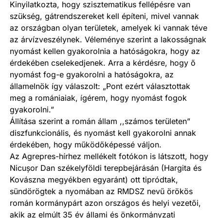
Kinyilatkozta, hogy szisztematikus fellépésre van
szükség, gátrendszereket kell építeni, mivel vannak
az országban olyan területek, amelyek ki vannak téve
az árvízveszélynek. Véleménye szerint a lakosságnak
nyomást kellen gyakorolnia a hatóságokra, hogy az
érdekében cselekedjenek. Arra a kérdésre, hogy ő
nyomást fog-e gyakorolni a hatóságokra, az
államelnök így válaszolt: „Pont ezért választottak
meg a romániaiak, ígérem, hogy nyomást fogok
gyakorolni.”
Állítása szerint a román állam ,,számos területen”
diszfunkcionális, és nyomást kell gyakorolni annak
érdekében, hogy működőképessé váljon.
Az Agrepres-hírhez mellékelt fotókon is látszott, hogy
Nicușor Dan székelyföldi terepbejárásán (Hargita és
Kovászna megyékben egyaránt) ott tipródtak,
sündörögtek a nyomában az RMDSZ nevű örökös
román kormánypárt azon országos és helyi vezetői,
akik az elmúlt 35 év állami és önkormányzati