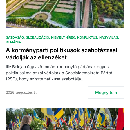
GAZDASÁG
GLOBALIZÁCIÓ
KIEMELT HÍREK
KONFLIKTUS
NAGYVILÁG
ROMÁNIA
A kormánypárti politikusok szabotázzsal
vádolják az ellenzéket
Ilie Bolojan ügyvivő román kormányfő pártjának egyes
politikusai ma azzal vádolták a Szociáldemokrata Pártot
(PSD), hogy szisztematikusa szabotálja…
Megnyitom
2026. augusztus 5.