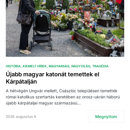
HISTÓRIA
KIEMELT HÍREK
MAGYARSÁG
NAGYVILÁG
TRAGÉDIA
Újabb magyar katonát temettek el
Kárpátalján
A hétvégén Ungvár mellett, Császlóc településen temették
római katolikus szertartás keretében az orosz–ukrán háború
újabb kárpátaljai magyar származású…
Megnyitom
2026. augusztus 4.