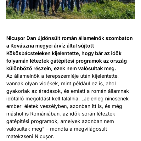
Nicușor Dan újdönsült román államelnök szombaton
a Kovászna megyei árvíz által sújtott
Kökösbácsteleken kijelentette, hogy bár az idők
folyamán léteztek gátépítési programok az ország
különböző részein, ezek nem valósultak meg.
Az államelnök a terepszemléje után kijelentette,
vannak olyan vidékek, mint például ez is, ahol
gyakoriak az áradások, és emiatt a román államnak
időtálló megoldást kell találnia. „Jelenleg nincsenek
emberi életek veszélyben, azonban itt is, és még
máshol is Romániában, az idők során léteztek
gátépítési programok, amelyek azonban nem
valósultak meg” – mondta a megvilágosult
matekzseni Nicușor.