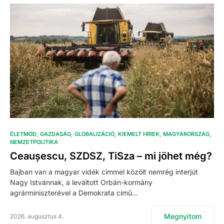
ÉLETMÓD
GAZDASÁG
GLOBALIZÁCIÓ
KIEMELT HÍREK
MAGYARORSZÁG
NEMZETPOLITIKA
Ceaușescu, SZDSZ, TiSza – mi jöhet még?
Bajban van a magyar vidék címmel közölt nemrég interjút
Nagy Istvánnak, a leváltott Orbán-kormány
agrárminiszterével a Demokrata című…
Megnyitom
2026. augusztus 4.