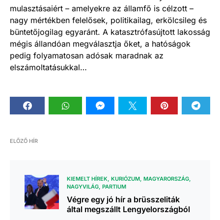
mulasztásaiért – amelyekre az államfő is célzott –
nagy mértékben felelősek, politikailag, erkölcsileg és
büntetőjogilag egyaránt. A katasztrófasújtott lakosság
mégis állandóan megválasztja őket, a hatóságok
pedig folyamatosan adósak maradnak az
elszámoltatásukkal…
ELŐZŐ HÍR
KIEMELT HÍREK
KURIÓZUM
MAGYARORSZÁG
NAGYVILÁG
PARTIUM
Végre egy jó hír a brüsszeliták
által megszállt Lengyelországból