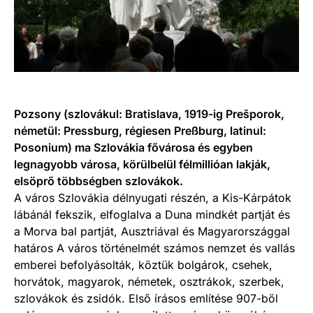
Pozsony (szlovákul: Bratislava, 1919-ig Prešporok,
németül: Pressburg, régiesen Preßburg, latinul:
Posonium) ma Szlovákia fővárosa és egyben
legnagyobb városa, körülbelül félmillióan lakják,
elsöprő többségben szlovákok.
A város Szlovákia délnyugati részén, a Kis-Kárpátok
lábánál fekszik, elfoglalva a Duna mindkét partját és
a Morva bal partját, Ausztriával és Magyarországgal
határos A város történelmét számos nemzet és vallás
emberei befolyásolták, köztük bolgárok, csehek,
horvátok, magyarok, németek, osztrákok, szerbek,
szlovákok és zsidók. Első írásos említése 907-ből