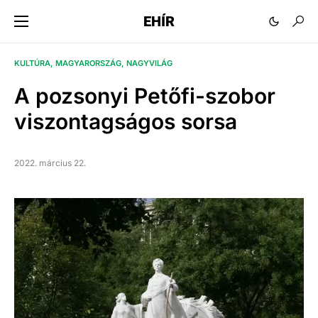
EHÍR
KULTÚRA
MAGYARORSZÁG
NAGYVILÁG
A pozsonyi Petőfi-szobor
viszontagságos sorsa
2022. március 22.