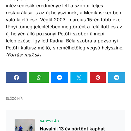
intézkedésük eredménye lett a szobor teljes
restaurálása, s az új helyszínnek, a Medikus-kertben
való kijelölése. Végül 2003. március 15-én több ezer
főnyi tömeg jelenlétében megtörtént a felújított és az
új helyén álló pozsonyi Petőfi-szobor ünnepi
leleplezése. Így lett Radnai Béla szobra a pozsonyi
Petőfi-kultusz méltó, s remélhetőleg végső helyszíne.
(Forrás: ma7.sk)
ELŐZŐ HÍR
NAGYVILÁG
Navalnij 13 év börtönt kaphat