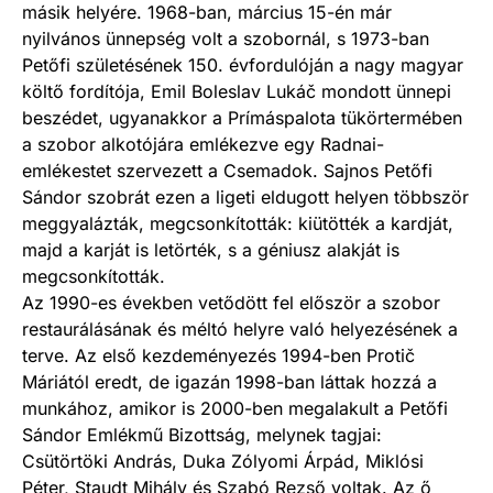
másik helyére. 1968-ban, március 15-én már
nyilvános ünnepség volt a szobornál, s 1973-ban
Petőfi születésének 150. évfordulóján a nagy magyar
költő fordítója, Emil Boleslav Lukáč mondott ünnepi
beszédet, ugyanakkor a Prímáspalota tükörtermében
a szobor alkotójára emlékezve egy Radnai-
emlékestet szervezett a Csemadok. Sajnos Petőfi
Sándor szobrát ezen a ligeti eldugott helyen többször
meggyalázták, megcsonkították: kiütötték a kardját,
majd a karját is letörték, s a géniusz alakját is
megcsonkították.
Az 1990-es években vetődött fel először a szobor
restaurálásának és méltó helyre való helyezésének a
terve. Az első kezdeményezés 1994-ben Protič
Máriától eredt, de igazán 1998-ban láttak hozzá a
munkához, amikor is 2000-ben megalakult a Petőfi
Sándor Emlékmű Bizottság, melynek tagjai:
Csütörtöki András, Duka Zólyomi Árpád, Miklósi
Péter, Staudt Mihály és Szabó Rezső voltak. Az ő