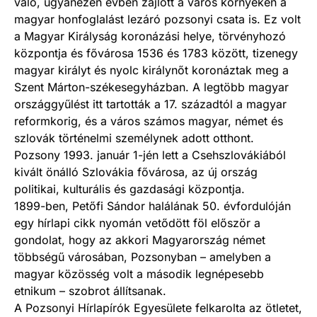
való, ugyanezen évben zajlott a város környékén a
magyar honfoglalást lezáró pozsonyi csata is. Ez volt
a Magyar Királyság koronázási helye, törvényhozó
központja és fővárosa 1536 és 1783 között, tizenegy
magyar királyt és nyolc királynőt koronáztak meg a
Szent Márton-székesegyházban. A legtöbb magyar
országgyűlést itt tartották a 17. századtól a magyar
reformkorig, és a város számos magyar, német és
szlovák történelmi személynek adott otthont.
Pozsony 1993. január 1-jén lett a Csehszlovákiából
kivált önálló Szlovákia fővárosa, az új ország
politikai, kulturális és gazdasági központja.
1899-ben, Petőfi Sándor halálának 50. évfordulóján
egy hírlapi cikk nyomán vetődött föl először a
gondolat, hogy az akkori Magyarország német
többségű városában, Pozsonyban – amelyben a
magyar közösség volt a második legnépesebb
etnikum – szobrot állítsanak.
A Pozsonyi Hírlapírók Egyesülete felkarolta az ötletet,