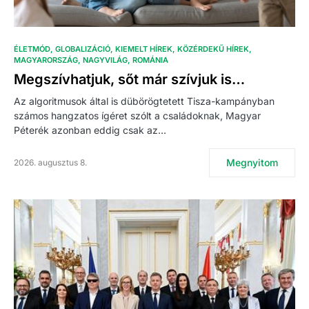
ÉLETMÓD
GLOBALIZÁCIÓ
KIEMELT HÍREK
KÖZÉRDEKŰ HÍREK
MAGYARORSZÁG
NAGYVILÁG
ROMÁNIA
Megszívhatjuk, sőt már szívjuk is…
Az algoritmusok által is dübörögtetett Tisza-kampányban
számos hangzatos ígéret szólt a családoknak, Magyar
Péterék azonban eddig csak az…
Megnyitom
2026. augusztus 8.