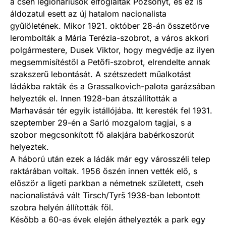
a cseh légionáriusok elfoglalták Pozsonyt, és ez is
áldozatul esett az új hatalom nacionalista
gyűlöletének. Mikor 1921. október 28-án összetörve
lerombolták a Mária Terézia-szobrot, a város akkori
polgármestere, Dusek Viktor, hogy megvédje az ilyen
megsemmisítéstől a Petőfi-szobrot, elrendelte annak
szakszerű lebontását. A szétszedett műalkotást
ládákba rakták és a Grassalkovich-palota garázsában
helyezték el. Innen 1928-ban átszállították a
Marhavásár tér egyik istállójába. Itt keresték fel 1931.
szeptember 29-én a Sarló mozgalom tagjai, s a
szobor megcsonkított fő alakjára babérkoszorút
helyeztek.
A háború után ezek a ládák már egy városszéli telep
raktárában voltak. 1956 őszén innen vették elő, s
először a ligeti parkban a németnek született, cseh
nacionalistává vált Tirsch/Tyrš 1938-ban lebontott
szobra helyén állították föl.
Később a 60-as évek elején áthelyezték a park egy