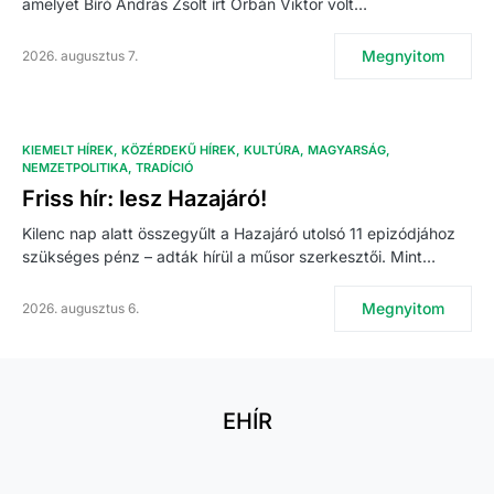
amelyet Bíró András Zsolt írt Orbán Viktor volt…
Megnyitom
2026. augusztus 7.
KIEMELT HÍREK
KÖZÉRDEKŰ HÍREK
KULTÚRA
MAGYARSÁG
NEMZETPOLITIKA
TRADÍCIÓ
Friss hír: lesz Hazajáró!
Kilenc nap alatt összegyűlt a Hazajáró utolsó 11 epizódjához
szükséges pénz – adták hírül a műsor szerkesztői. Mint…
Megnyitom
2026. augusztus 6.
EHÍR