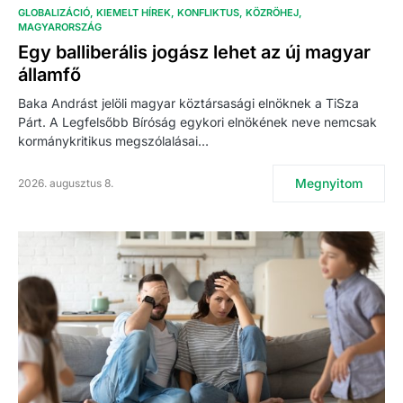
GLOBALIZÁCIÓ
KIEMELT HÍREK
KONFLIKTUS
KÖZRÖHEJ
MAGYARORSZÁG
Egy balliberális jogász lehet az új magyar
államfő
Baka Andrást jelöli magyar köztársasági elnöknek a TiSza
Párt. A Legfelsőbb Bíróság egykori elnökének neve nemcsak
kormánykritikus megszólalásai…
Megnyitom
2026. augusztus 8.