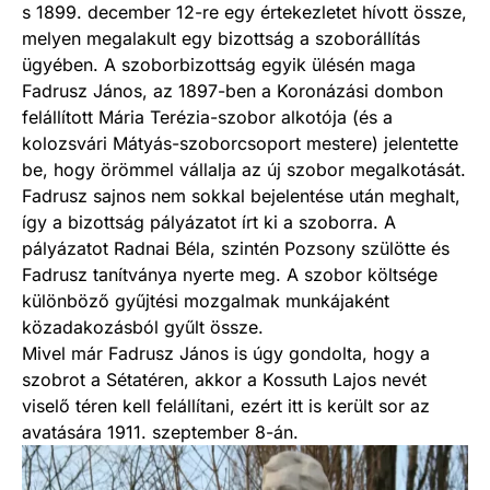
s 1899. december 12-re egy értekezletet hívott össze,
melyen megalakult egy bizottság a szoborállítás
ügyében. A szoborbizottság egyik ülésén maga
Fadrusz János, az 1897-ben a Koronázási dombon
felállított Mária Terézia-szobor alkotója (és a
kolozsvári Mátyás-szoborcsoport mestere) jelentette
be, hogy örömmel vállalja az új szobor megalkotását.
Fadrusz sajnos nem sokkal bejelentése után meghalt,
így a bizottság pályázatot írt ki a szoborra. A
pályázatot Radnai Béla, szintén Pozsony szülötte és
Fadrusz tanítványa nyerte meg. A szobor költsége
különböző gyűjtési mozgalmak munkájaként
közadakozásból gyűlt össze.
Mivel már Fadrusz János is úgy gondolta, hogy a
szobrot a Sétatéren, akkor a Kossuth Lajos nevét
viselő téren kell felállítani, ezért itt is került sor az
avatására 1911. szeptember 8-án.