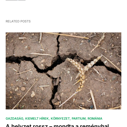
RELATED POSTS
GAZDASÁG
KIEMELT HÍREK
KÖRNYEZET
PARTIUM
ROMÁNIA
A helyzet rossz – mondta a reményhal