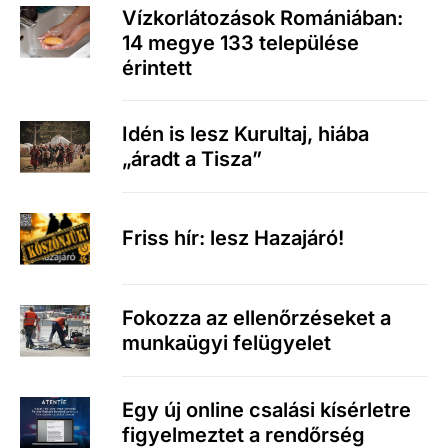
Vízkorlátozások Romániában:
14 megye 133 települése
érintett
Idén is lesz Kurultaj, hiába
„áradt a Tisza”
Friss hír: lesz Hazajáró!
Fokozza az ellenőrzéseket a
munkaügyi felügyelet
Egy új online csalási kísérletre
figyelmeztet a rendőrség