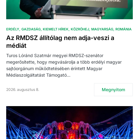
ERDÉLY
GAZDASÁG
KIEMELT HÍREK
KÖZRÖHEJ
MAGYARSÁG
ROMÁNIA
Az RMDSZ állítólag nem adja-veszi a
médiát
Turos Lóránd Szatmár megyei RMDSZ-szenátor
megerősítette, hogy megvásárolja a több erdélyi magyar
sajtóorgánum működtetésében érintett Magyar
Médiaszolgáltatást Támogató…
Megnyitom
2026. augusztus 8.