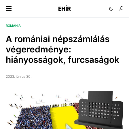
EHÍR
ROMÁNIA
A romániai népszámlálás
végeredménye:
hiányosságok, furcsaságok
2023. június 30.