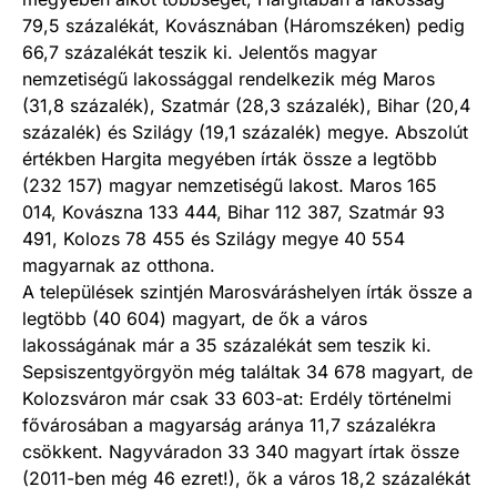
79,5 százalékát, Kovásznában (Háromszéken) pedig
66,7 százalékát teszik ki. Jelentős magyar
nemzetiségű lakossággal rendelkezik még Maros
(31,8 százalék), Szatmár (28,3 százalék), Bihar (20,4
százalék) és Szilágy (19,1 százalék) megye. Abszolút
értékben Hargita megyében írták össze a legtöbb
(232 157) magyar nemzetiségű lakost. Maros 165
014, Kovászna 133 444, Bihar 112 387, Szatmár 93
491, Kolozs 78 455 és Szilágy megye 40 554
magyarnak az otthona.
A települések szintjén Marosváráshelyen írták össze a
legtöbb (40 604) magyart, de ők a város
lakosságának már a 35 százalékát sem teszik ki.
Sepsiszentgyörgyön még találtak 34 678 magyart, de
Kolozsváron már csak 33 603-at: Erdély történelmi
fővárosában a magyarság aránya 11,7 százalékra
csökkent. Nagyváradon 33 340 magyart írtak össze
(2011-ben még 46 ezret!), ők a város 18,2 százalékát