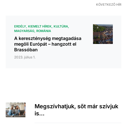
KÖVETKEZŐ HÍR
ERDÉLY
KIEMELT HÍREK
KULTÚRA
MAGYARSÁG
ROMÁNIA
A kereszténység megtagadása
megöli Európát – hangzott el
Brassóban
2023. július 1.
Megszívhatjuk, sőt már szívjuk
is…