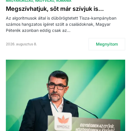
MAGYARORSZÁG
NAGYVILÁG
ROMÁNIA
Megszívhatjuk, sőt már szívjuk is…
Az algoritmusok által is dübörögtetett Tisza-kampányban
számos hangzatos ígéret szólt a családoknak, Magyar
Péterék azonban eddig csak az…
Megnyitom
2026. augusztus 8.