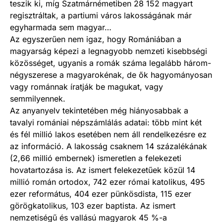
teszik ki, míg Szatmárnémetiben 28 152 magyart
regisztráltak, a partiumi város lakosságának már
egyharmada sem magyar…
Az egyszerűen nem igaz, hogy Romániában a
magyarság képezi a legnagyobb nemzeti kisebbségi
közösséget, ugyanis a romák száma legalább három-
négyszerese a magyarokénak, de ők hagyományosan
vagy románnak íratják be magukat, vagy
semmilyennek.
Az anyanyelv tekintetében még hiányosabbak a
tavalyi romániai népszámlálás adatai: több mint két
és fél millió lakos esetében nem áll rendelkezésre ez
az információ. A lakosság csaknem 14 százalékának
(2,66 millió embernek) ismeretlen a felekezeti
hovatartozása is. Az ismert felekezetűek közül 14
millió román ortodox, 742 ezer római katolikus, 495
ezer református, 404 ezer pünkösdista, 115 ezer
görögkatolikus, 103 ezer baptista. Az ismert
nemzetiségű és vallású magyarok 45 %-a