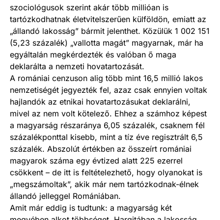
szociológusok szerint akár több millióan is
tartózkodhatnak életvitelszerűen külföldön, emiatt az
„állandó lakosság” bármit jelenthet. Közülük 1 002 151
(5,23 százalék) „vallotta magát” magyarnak, már ha
egyáltalán megkérdezték és valóban ő maga
deklarálta a nemzeti hovatartozását.
A romániai cenzuson alig több mint 16,5 millió lakos
nemzetiségét jegyezték fel, azaz csak ennyien voltak
hajlandók az etnikai hovatartozásukat deklarálni,
mivel az nem volt kötelező. Ehhez a számhoz képest
a magyarság részaránya 6,05 százalék, csaknem fél
százalékponttal kisebb, mint a tíz éve regisztrált 6,5
százalék. Abszolút értékben az összeírt romániai
magyarok száma egy évtized alatt 225 ezerrel
csökkent – de itt is feltételezhető, hogy olyanokat is
„megszámoltak”, akik már nem tartózkodnak-élnek
állandó jelleggel Romániában.
Amit már eddig is tudtunk: a magyarság két
megyében alkot többséget, Hargitában a lakosság