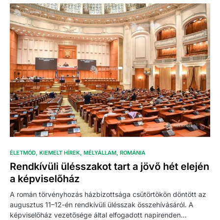
ÉLETMÓD
KIEMELT HÍREK
MÉLYÁLLAM
ROMÁNIA
Rendkívüli ülésszakot tart a jövő hét elején
a képviselőház
A román törvényhozás házbizottsága csütörtökön döntött az
augusztus 11–12-én rendkívüli ülésszak összehívásáról. A
képviselőház vezetősége által elfogadott napirenden…