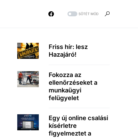
SÖTÉT MÓD
Friss hír: lesz
Hazajáró!
Fokozza az
ellenőrzéseket a
munkaügyi
felügyelet
Egy új online csalási
kísérletre
figyelmeztet a