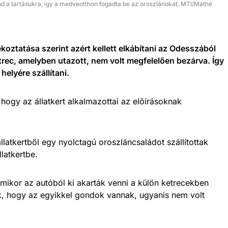
mód a tartásukra, így a medveotthon fogadta be az oroszlánokat. MTI/Máthé
oztatása szerint azért kellett elkábítani az Odesszából
trec, amelyben utazott, nem volt megfelelően bezárva. Így
helyére szállítani.
 hogy az állatkert alkalmazottai az előírásoknak
állatkertből egy nyolctagú oroszláncsaládot szállítottak
latkertbe.
 amikor az autóból ki akarták venni a külön ketrecekben
tták, hogy az egyikkel gondok vannak, ugyanis nem volt