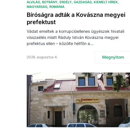
ALVILÁG
BOTRÁNY
ERDÉLY
GAZDASÁG
KIEMELT HÍREK
MAGYARSÁG
ROMÁNIA
Bíróságra adták a Kovászna megyei
prefektust
Vádat emeltek a korrupcióellenes ügyészek hivatali
visszaélés miatt Ráduly István Kovászna megyei
prefektus ellen – közölte hétfőn a…
Megnyitom
2026. augusztus 4.