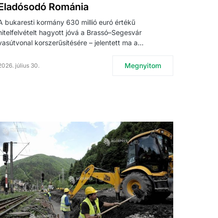
Eladósodó Románia
A bukaresti kormány 630 millió euró értékű
hitelfelvételt hagyott jóvá a Brassó–Segesvár
vasútvonal korszerűsítésére – jelentett ma a…
Megnyitom
2026. július 30.