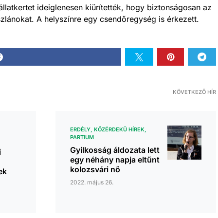
állatkertet ideiglenesen kiürítették, hogy biztonságosan az
oszlánokat. A helyszínre egy csendőregység is érkezett.
KÖVETKEZŐ HÍR
ERDÉLY
KÖZÉRDEKŰ HÍREK
PARTIUM
Gyilkosság áldozata lett
i
egy néhány napja eltűnt
kolozsvári nő
ek
2022. május 26.