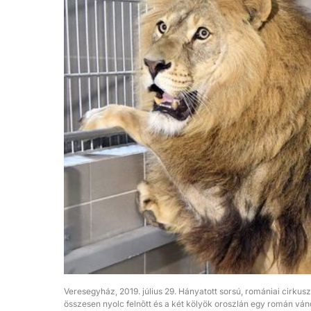
Veresegyház, 2019. július 29. Hányatott sorsú, romániai cirku
összesen nyolc felnõtt és a két kölyök oroszlán egy román ván