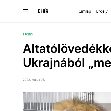
EHÍR
Címlap
Erdély
ERDÉLY
Altatólövedékke
Ukrajnából „me
2022. május 26.