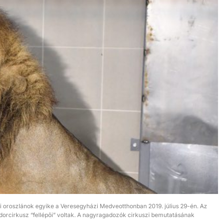
szi oroszlánok egyike a Veresegyházi Medveotthonban 2019. július 29-én. Az
dorcirkusz “fellépõi” voltak. A nagyragadozók cirkuszi bemutatásának