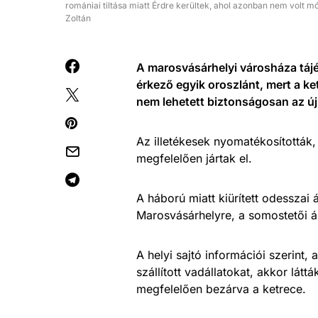
romániai tiltása miatt Érdre kerültek, ahol azonban nem volt 
Zoltán
A marosvásárhelyi városháza tájék
érkező egyik oroszlánt, mert a ke
nem lehetett biztonságosan az új 
Az illetékesek nyomatékosították,
megfelelően jártak el.
A háború miatt kiürített odesszai 
Marosvásárhelyre, a somostetői ál
A helyi sajtó információi szerint,
szállított vadállatokat, akkor lá
megfelelően bezárva a ketrece.