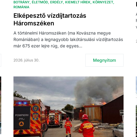
BOTRÁNY
ÉLETMÓD
ERDÉLY
KIEMELT HÍREK
KÖRNYEZET
ROMÁNIA
Elképesztő vízdíjtartozás
Háromszéken
A történelmi Háromszéken (ma Kovászna megye
Romániában) a legnagyobb lakótársulási vízdíjtartozás
már 675 ezer lejre rúg, de egyes…
Megnyitom
2026. július 30.