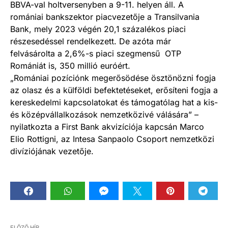
BBVA-val holtversenyben a 9-11. helyen áll. A
romániai bankszektor piacvezetője a Transilvania
Bank, mely 2023 végén 20,1 százalékos piaci
részesedéssel rendelkezett. De azóta már
felvásárolta a 2,6%-s piaci szegmensű OTP
Romániát is, 350 millió euróért.
„Romániai pozíciónk megerősödése ösztönözni fogja
az olasz és a külföldi befektetéseket, erősíteni fogja a
kereskedelmi kapcsolatokat és támogatólag hat a kis-
és középvállalkozások nemzetközivé válására” –
nyilatkozta a First Bank akvizíciója kapcsán Marco
Elio Rottigni, az Intesa Sanpaolo Csoport nemzetközi
divíziójának vezetője.
ELŐZŐ HÍR