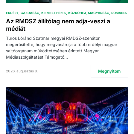
ERDÉLY
GAZDASÁG
KIEMELT HÍREK
KÖZRÖHEJ
MAGYARSÁG
ROMÁNIA
Az RMDSZ állítólag nem adja-veszi a
médiát
Turos Lóránd Szatmár megyei RMDSZ-szenátor
megerősítette, hogy megvásárolja a több erdélyi magyar
sajtóorgánum működtetésében érintett Magyar
Médiaszolgáltatást Támogató…
Megnyitom
2026. augusztus 8.