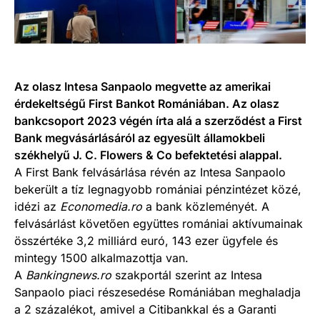
Az olasz Intesa Sanpaolo megvette az amerikai
érdekeltségű First Bankot Romániában. Az olasz
bankcsoport 2023 végén írta alá a szerződést a First
Bank megvásárlásáról az egyesült államokbeli
székhelyű J. C. Flowers & Co befektetési alappal.
A First Bank felvásárlása révén az Intesa Sanpaolo
bekerült a tíz legnagyobb romániai pénzintézet közé,
idézi az
Economedia.ro
a bank közleményét. A
felvásárlást követően együttes romániai aktívumainak
összértéke 3,2 milliárd euró, 143 ezer ügyfele és
mintegy 1500 alkalmazottja van.
A
Bankingnews.ro
szakportál szerint az Intesa
Sanpaolo piaci részesedése Romániában meghaladja
a 2 százalékot, amivel a Citibankkal és a Garanti