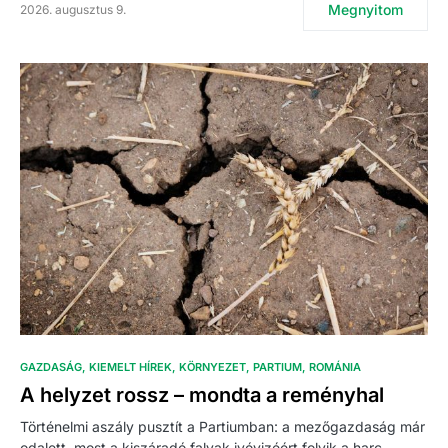
Megnyitom
2026. augusztus 9.
GAZDASÁG
KIEMELT HÍREK
KÖRNYEZET
PARTIUM
ROMÁNIA
A helyzet rossz – mondta a reményhal
Történelmi aszály pusztít a Partiumban: a mezőgazdaság már
odalett, most a kiszáradó falvak ivóvizéért folyik a harc