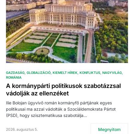
GAZDASÁG
GLOBALIZÁCIÓ
KIEMELT HÍREK
KONFLIKTUS
NAGYVILÁG
ROMÁNIA
A kormánypárti politikusok szabotázzsal
vádolják az ellenzéket
Ilie Bolojan ügyvivő román kormányfő pártjának egyes
politikusai ma azzal vádolták a Szociáldemokrata Pártot
(PSD), hogy szisztematikusa szabotálja…
Megnyitom
2026. augusztus 5.