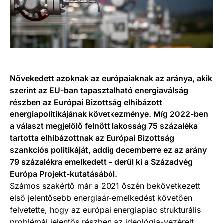
Növekedett azoknak az európaiaknak az aránya, akik
szerint az EU-ban tapasztalható energiaválság
részben az Európai Bizottság elhibázott
energiapolitikájának következménye. Míg 2022-ben
a választ megjelölő felnőtt lakosság 75 százaléka
tartotta elhibázottnak az Európai Bizottság
szankciós politikáját, addig decemberre ez az arány
79 százalékra emelkedett – derül ki a Századvég
Európa Projekt-kutatásából.
Számos szakértő már a 2021 őszén bekövetkezett
első jelentősebb energiaár-emelkedést követően
felvetette, hogy az európai energiapiac strukturális
problémái jelentős részben az ideológia-vezérelt