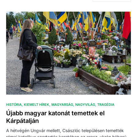
HISTÓRIA
KIEMELT HÍREK
MAGYARSÁG
NAGYVILÁG
TRAGÉDIA
Újabb magyar katonát temettek el
Kárpátalján
A hétvégén Ungvár mellett, Császlóc településen temették
római katolikus szertartás keretében az orosz–ukrán háború