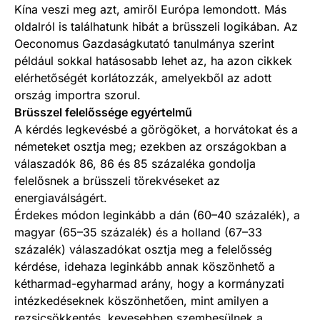
Kína veszi meg azt, amiről Európa lemondott. Más
oldalról is találhatunk hibát a brüsszeli logikában. Az
Oeconomus Gazdaságkutató tanulmánya szerint
például sokkal hatásosabb lehet az, ha azon cikkek
elérhetőségét korlátozzák, amelyekből az adott
ország importra szorul.
Brüsszel felelőssége egyértelmű
A kérdés legkevésbé a görögöket, a horvátokat és a
németeket osztja meg; ezekben az országokban a
válaszadók 86, 86 és 85 százaléka gondolja
felelősnek a brüsszeli törekvéseket az
energiaválságért.
Érdekes módon leginkább a dán (60–40 százalék), a
magyar (65–35 százalék) és a holland (67–33
százalék) válaszadókat osztja meg a felelősség
kérdése, idehaza leginkább annak köszönhető a
kétharmad-egyharmad arány, hogy a kormányzati
intézkedéseknek köszönhetően, mint amilyen a
rezsicsökkentés, kevesebben szembesülnek a