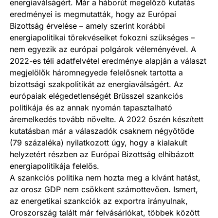
energiaválságért. Már a háborút megelőző kutatás
eredményei is megmutatták, hogy az Európai
Bizottság érvelése – amely szerint korábbi
energiapolitikai törekvéseiket fokozni szükséges –
nem egyezik az európai polgárok véleményével. A
2022-es téli adatfelvétel eredménye alapján a választ
megjelölők háromnegyede felelősnek tartotta a
bizottsági szakpolitikát az energiaválságért. Az
európaiak elégedetlenségét Brüsszel szankciós
politikája és az annak nyomán tapasztalható
áremelkedés tovább növelte. A 2022 őszén készített
kutatásban már a válaszadók csaknem négyötöde
(79 százaléka) nyilatkozott úgy, hogy a kialakult
helyzetért részben az Európai Bizottság elhibázott
energiapolitikája felelős.
A szankciós politika nem hozta meg a kívánt hatást,
az orosz GDP nem csökkent számottevően. Ismert,
az energetikai szankciók az exportra irányulnak,
Oroszország talált már felvásárlókat, többek között