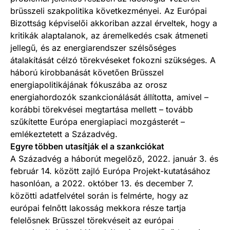
brüsszeli szakpolitika következményei. Az Európai
Bizottság képviselői akkoriban azzal érveltek, hogy a
kritikák alaptalanok, az áremelkedés csak átmeneti
jellegű, és az energiarendszer szélsőséges
átalakítását célzó törekvéseket fokozni szükséges. A
háború kirobbanását követően Brüsszel
energiapolitikájának fókuszába az orosz
energiahordozók szankcionálását állította, amivel –
korábbi törekvései megtartása mellett – tovább
szűkítette Európa energiapiaci mozgásterét –
emlékeztetett a Századvég.
Egyre többen utasítják el a szankciókat
A Századvég a háborút megelőző, 2022. január 3. és
február 14. között zajló Európa Projekt-kutatásához
hasonlóan, a 2022. október 13. és december 7.
közötti adatfelvétel során is felmérte, hogy az
európai felnőtt lakosság mekkora része tartja
felelősnek Brüsszel törekvéseit az európai