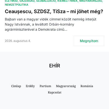
ÉLETMÓD
GAZDASÁG
GLOBALIZÁCIÓ
KIEMELT HÍREK
MAGYARORSZÁG
NEMZETPOLITIKA
Ceaușescu, SZDSZ, TiSza – mi jöhet még?
Bajban van a magyar vidék címmel közölt nemrég interjút
Nagy Istvánnak, a leváltott Orbán-kormány
agrárminiszterével a Demokrata című…
Megnyitom
2026. augusztus 4.
EHÍR
Címlap
Erdély
Partium
Magyarország
Románia
Kapcsolat