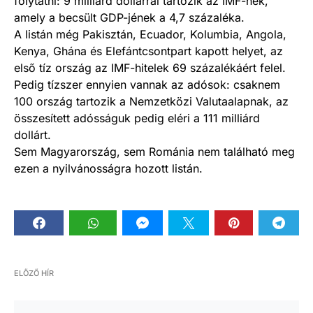
folytatni: 9 milliárd dollárral tartozik az IMF-nek,
amely a becsült GDP-jének a 4,7 százaléka.
A listán még Pakisztán, Ecuador, Kolumbia, Angola,
Kenya, Ghána és Elefántcsontpart kapott helyet, az
első tíz ország az IMF-hitelek 69 százalékáért felel.
Pedig tízszer ennyien vannak az adósok: csaknem
100 ország tartozik a Nemzetközi Valutaalapnak, az
összesített adósságuk pedig eléri a 111 milliárd
dollárt.
Sem Magyarország, sem Románia nem található meg
ezen a nyilvánosságra hozott listán.
ELŐZŐ HÍR