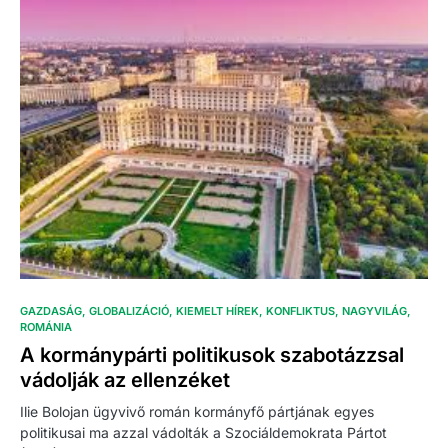
GAZDASÁG
GLOBALIZÁCIÓ
KIEMELT HÍREK
KONFLIKTUS
NAGYVILÁG
ROMÁNIA
A kormánypárti politikusok szabotázzsal
vádolják az ellenzéket
Ilie Bolojan ügyvivő román kormányfő pártjának egyes
politikusai ma azzal vádolták a Szociáldemokrata Pártot