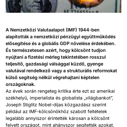
A Nemzetközi Valutaalapot (IMF) 1944-ben
alapították a nemzetközi pénzügyi együttműködés
elősegítése és a globális GDP növelése érdekében.
És természetesen azért, hogy kölcsönt tudjon
nyújtani a fizetési mérleg tekintetében rosszul
teljesítő, gazdasági válsággal küzdő, gyenge
valutával rendelkező vagy a strukturális reformokat
külső segítség nélkül végrehajtani képtelen
országoknak.
Az évek során rengeteg kritika érte ezt az amerikai
székhelyű, imperialista és globalista „világbankot”,
Joseph Stiglitz Nobel-díjas közgazdász szerint
például az IMF-kölcsönökhöz szabott feltételek
legalább annyiszor érintették károsan a kölcsönt
felvett országot, mint ahányszor segítették azokat.