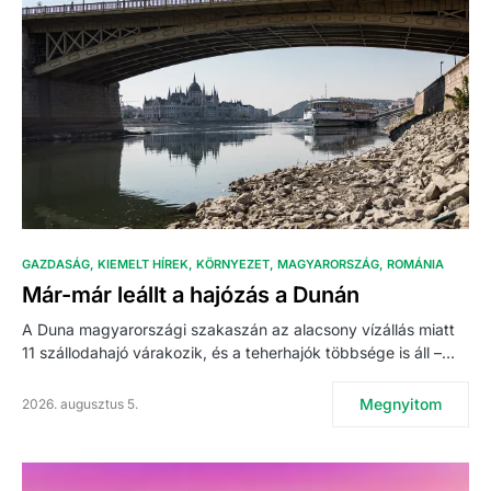
GAZDASÁG
KIEMELT HÍREK
KÖRNYEZET
MAGYARORSZÁG
ROMÁNIA
Már-már leállt a hajózás a Dunán
A Duna magyarországi szakaszán az alacsony vízállás miatt
11 szállodahajó várakozik, és a teherhajók többsége is áll –…
Megnyitom
2026. augusztus 5.