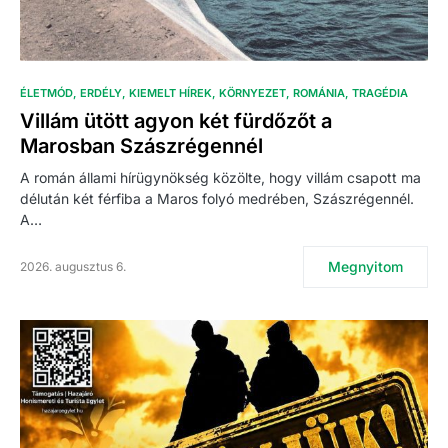
ÉLETMÓD
ERDÉLY
KIEMELT HÍREK
KÖRNYEZET
ROMÁNIA
TRAGÉDIA
Villám ütött agyon két fürdőzőt a
Marosban Szászrégennél
A román állami hírügynökség közölte, hogy villám csapott ma
délután két férfiba a Maros folyó medrében, Szászrégennél.
A…
Megnyitom
2026. augusztus 6.