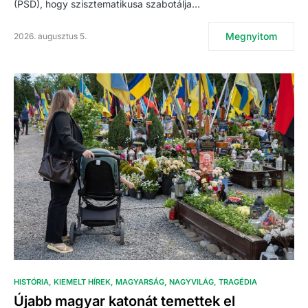
(PSD), hogy szisztematikusa szabotálja…
Megnyitom
2026. augusztus 5.
HISTÓRIA
KIEMELT HÍREK
MAGYARSÁG
NAGYVILÁG
TRAGÉDIA
Újabb magyar katonát temettek el