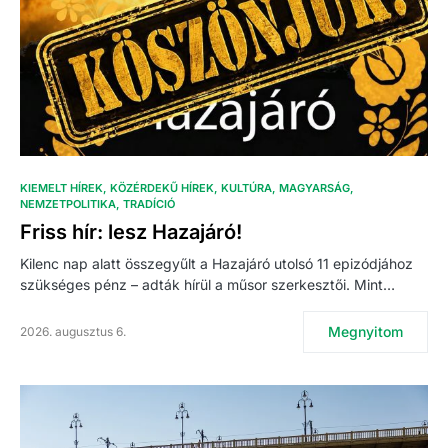
KIEMELT HÍREK
KÖZÉRDEKŰ HÍREK
KULTÚRA
MAGYARSÁG
NEMZETPOLITIKA
TRADÍCIÓ
Friss hír: lesz Hazajáró!
Kilenc nap alatt összegyűlt a Hazajáró utolsó 11 epizódjához
szükséges pénz – adták hírül a műsor szerkesztői. Mint…
Megnyitom
2026. augusztus 6.