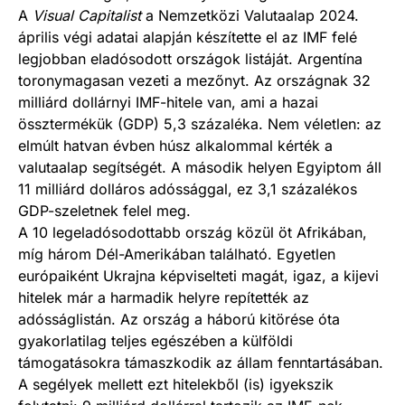
A
Visual Capitalist
a Nemzetközi Valutaalap 2024.
április végi adatai alapján készítette el az IMF felé
legjobban eladósodott országok listáját. Argentína
toronymagasan vezeti a mezőnyt. Az országnak 32
milliárd dollárnyi IMF-hitele van, ami a hazai
össztermékük (GDP) 5,3 százaléka. Nem véletlen: az
elmúlt hatvan évben húsz alkalommal kérték a
valutaalap segítségét. A második helyen Egyiptom áll
11 milliárd dolláros adóssággal, ez 3,1 százalékos
GDP-szeletnek felel meg.
A 10 legeladósodottabb ország közül öt Afrikában,
míg három Dél-Amerikában található. Egyetlen
európaiként Ukrajna képviselteti magát, igaz, a kijevi
hitelek már a harmadik helyre repítették az
adósságlistán. Az ország a háború kitörése óta
gyakorlatilag teljes egészében a külföldi
támogatásokra támaszkodik az állam fenntartásában.
A segélyek mellett ezt hitelekből (is) igyekszik