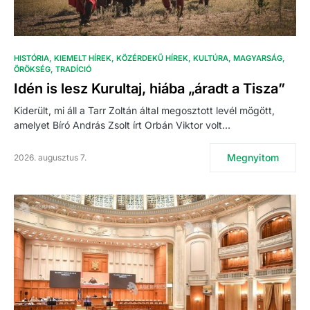
HISTÓRIA
KIEMELT HÍREK
KÖZÉRDEKŰ HÍREK
KULTÚRA
MAGYARSÁG
ÖRÖKSÉG
TRADÍCIÓ
Idén is lesz Kurultaj, hiába „áradt a Tisza”
Kiderült, mi áll a Tarr Zoltán által megosztott levél mögött,
amelyet Bíró András Zsolt írt Orbán Viktor volt…
Megnyitom
2026. augusztus 7.