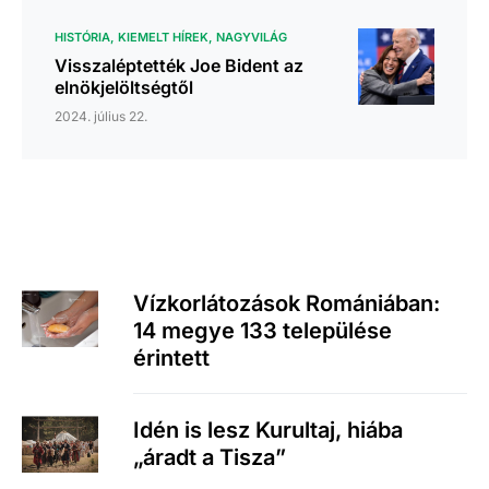
HISTÓRIA
KIEMELT HÍREK
NAGYVILÁG
Visszaléptették Joe Bident az
elnökjelöltségtől
2024. július 22.
Vízkorlátozások Romániában:
14 megye 133 települése
érintett
Idén is lesz Kurultaj, hiába
„áradt a Tisza”