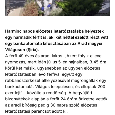
Harminc napos előzetes letartóztatásba helyeztek
egy harmadik férfit is, aki két héttel ezelőtt részt vett
egy bankautomata kifosztásában az Arad megyei
Világoson (Şiria).
A férfi 49 éves és aradi lakos. „Azért folyik ellene
nyomozás, mert idén július 5-én hajnalban, 3.45 óra
körül két másik, ugyanebben az ügyben előzetes
letartóztatásban lévő férfival együtt egy
robbanószerkezet elhelyezésével megrongáltak egy
bankautomatát Világos településen, és elloptak 200
ezer lejt” – közölte a rendőrség. A begyűjtött
bizonyítékok alapján a férfit 24 órára őrizetbe vették,
az aradi bíróság pedig 30 napra szóló előzetes
letartóztatási parancsot adott ki.