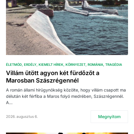
ÉLETMÓD
ERDÉLY
KIEMELT HÍREK
KÖRNYEZET
ROMÁNIA
TRAGÉDIA
Villám ütött agyon két fürdőzőt a
Marosban Szászrégennél
A román állami hírügynökség közölte, hogy villám csapott ma
délután két férfiba a Maros folyó medrében, Szászrégennél.
A…
Megnyitom
2026. augusztus 6.