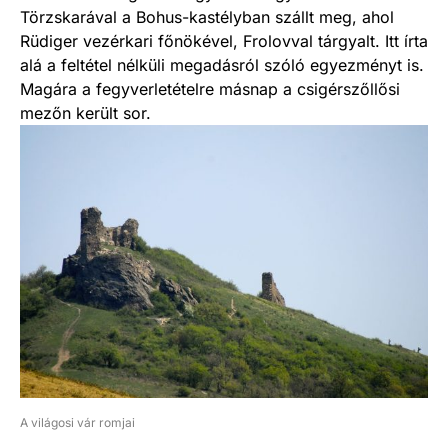
Törzskarával a Bohus-kastélyban szállt meg, ahol
Rüdiger vezérkari főnökével, Frolovval tárgyalt. Itt írta
alá a feltétel nélküli megadásról szóló egyezményt is.
Magára a fegyverletételre másnap a csigérszőllősi
mezőn került sor.
A világosi vár romjai