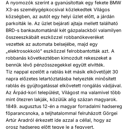
A nyomozók szerint a gyanúsítottak egy fekete BMW
X3-as személygépkocsival közlekedtek Világos
községben, az autót egy helyi üzlet előtt, a járdán
parkolták le. Az üzlet bejárati ajtaja mellett található
BRD-s bankautomatánál két gázpalackból valamilyen
összeeszkábált eszközzel robbanókeveréket
vezettek az automata belsejébe, majd egy
„elektrosokkoló” eszközzel felrobbantották azt. A
robbanás következtében kimozdult rekeszeket a
bennük lévő pénzösszegekkel együtt elvitték.
Tíz nappal ezelőtt a rablás két másik elkövetőjét 30
napra előzetes letartóztatásba helyezték minősített
rablás és gyújtogatással elkövetett rongálás vádjával.
Az Árpád-kori települést, Világost ma valamivel több
mint ötezren lakják, közülük alig százan magyarok.
1849. augusztus 12-én a magyar forradalmi hadsereg
főparancsnoka, a teljhatalommal felruházott Görgei
Artúr Aradról érkezett ide azzal a céllal, hogy az
orosz hadsereg előtt tegye le a fegyvert.