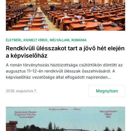
ÉLETMÓD
KIEMELT HÍREK
MÉLYÁLLAM
ROMÁNIA
Rendkívüli ülésszakot tart a jövő hét elején
a képviselőház
A román törvényhozás házbizottsága csütörtökön döntött az
augusztus 11–12-én rendkívüli ülésszak összehívásáról. A
képviselőház vezetősége által elfogadott napirenden…
Megnyitom
2026. augusztus 7.