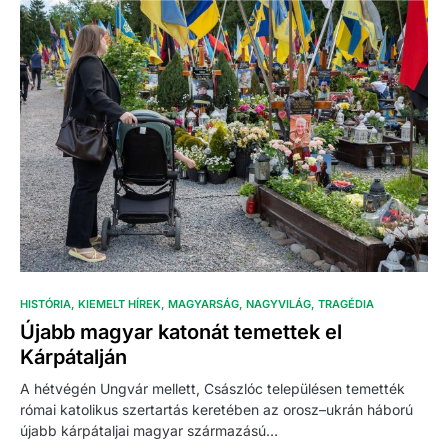
HISTÓRIA
KIEMELT HÍREK
MAGYARSÁG
NAGYVILÁG
TRAGÉDIA
Újabb magyar katonát temettek el
Kárpátalján
A hétvégén Ungvár mellett, Császlóc településen temették
római katolikus szertartás keretében az orosz–ukrán háború
újabb kárpátaljai magyar származású…