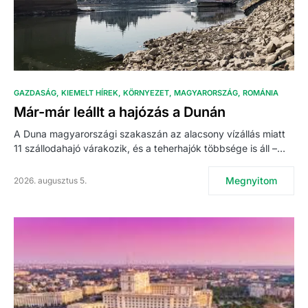
GAZDASÁG
KIEMELT HÍREK
KÖRNYEZET
MAGYARORSZÁG
ROMÁNIA
Már-már leállt a hajózás a Dunán
A Duna magyarországi szakaszán az alacsony vízállás miatt
11 szállodahajó várakozik, és a teherhajók többsége is áll –…
Megnyitom
2026. augusztus 5.