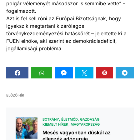
polgár véleményét másodszor is semmibe vette” –
fogalmazott.
Azt is fel kell róni az Európai Bizottságnak, hogy
igyekszik megtartani kizárólagos
törvénykezdeményezési hatáskörét – jelentette ki a
FUEN elnöke, aki szerint ez demokráciadeficit,
jogállamisági probléma.
ELŐZŐ HÍR
BOTRÁNY
ÉLETMÓD
GAZDASÁG
KIEMELT HÍREK
MAGYARORSZÁG
Mesés vagyonban dúskál az
ellenzék adóguruja