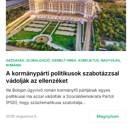
GAZDASÁG
GLOBALIZÁCIÓ
KIEMELT HÍREK
KONFLIKTUS
NAGYVILÁG
ROMÁNIA
A kormánypárti politikusok szabotázzsal
vádolják az ellenzéket
Ilie Bolojan ügyvivő román kormányfő pártjának egyes
politikusai ma azzal vádolták a Szociáldemokrata Pártot
(PSD), hogy szisztematikusa szabotálja…
Megnyitom
2026. augusztus 5.