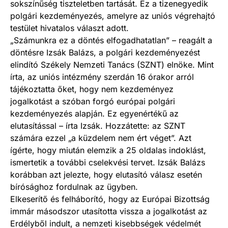
sokszínűség tiszteletben tartását. Ez a tizenegyedik
polgári kezdeményezés, amelyre az uniós végrehajtó
testület hivatalos választ adott.
„Számunkra ez a döntés elfogadhatatlan” – reagált a
döntésre Izsák Balázs, a polgári kezdeményezést
elindító Székely Nemzeti Tanács (SZNT) elnöke. Mint
írta, az uniós intézmény szerdán 16 órakor arról
tájékoztatta őket, hogy nem kezdeményez
jogalkotást a szóban forgó európai polgári
kezdeményezés alapján. Ez egyenértékű az
elutasítással – írta Izsák. Hozzátette: az SZNT
számára ezzel „a küzdelem nem ért véget”. Azt
ígérte, hogy miután elemzik a 25 oldalas indoklást,
ismertetik a további cselekvési tervet. Izsák Balázs
korábban azt jelezte, hogy elutasító válasz esetén
bírósághoz fordulnak az ügyben.
Elkeserítő és felháborító, hogy az Európai Bizottság
immár másodszor utasította vissza a jogalkotást az
Erdélyből indult, a nemzeti kisebbségek védelmét