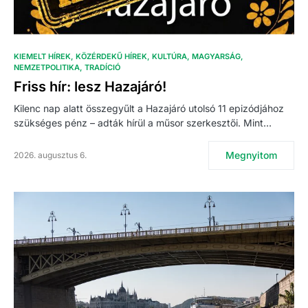
KIEMELT HÍREK
KÖZÉRDEKŰ HÍREK
KULTÚRA
MAGYARSÁG
NEMZETPOLITIKA
TRADÍCIÓ
Friss hír: lesz Hazajáró!
Kilenc nap alatt összegyűlt a Hazajáró utolsó 11 epizódjához
szükséges pénz – adták hírül a műsor szerkesztői. Mint…
Megnyitom
2026. augusztus 6.