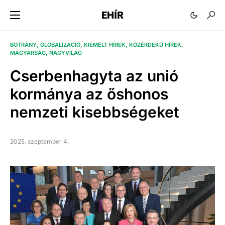
EHÍR
BOTRÁNY
GLOBALIZÁCIÓ
KIEMELT HÍREK
KÖZÉRDEKŰ HÍREK
MAGYARSÁG
NAGYVILÁG
Cserbenhagyta az unió
kormánya az őshonos
nemzeti kisebbségeket
2025. szeptember 4.