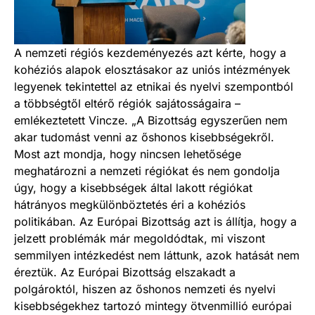
A nemzeti régiós kezdeményezés azt kérte, hogy a
kohéziós alapok elosztásakor az uniós intézmények
legyenek tekintettel az etnikai és nyelvi szempontból
a többségtől eltérő régiók sajátosságaira –
emlékeztetett Vincze. „A Bizottság egyszerűen nem
akar tudomást venni az őshonos kisebbségekről.
Most azt mondja, hogy nincsen lehetősége
meghatározni a nemzeti régiókat és nem gondolja
úgy, hogy a kisebbségek által lakott régiókat
hátrányos megkülönböztetés éri a kohéziós
politikában. Az Európai Bizottság azt is állítja, hogy a
jelzett problémák már megoldódtak, mi viszont
semmilyen intézkedést nem láttunk, azok hatását nem
éreztük. Az Európai Bizottság elszakadt a
polgároktól, hiszen az őshonos nemzeti és nyelvi
kisebbségekhez tartozó mintegy ötvenmillió európai