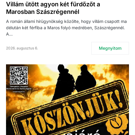
Villám ütött agyon két fürdőzőt a
Marosban Szászrégennél
A román állami hírügynökség közölte, hogy villám csapott ma
délután két férfiba a Maros folyó medrében, Szászrégennél.
A…
Megnyitom
2026. augusztus 6.