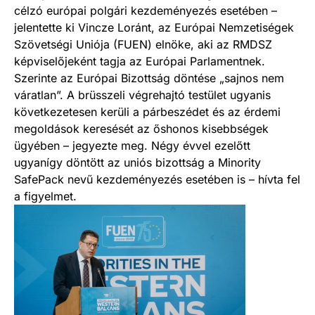
célzó európai polgári kezdeményezés esetében –
jelentette ki Vincze Loránt, az Európai Nemzetiségek
Szövetségi Uniója (FUEN) elnöke, aki az RMDSZ
képviselőjeként tagja az Európai Parlamentnek.
Szerinte az Európai Bizottság döntése „sajnos nem
váratlan”. A brüsszeli végrehajtó testület ugyanis
következetesen kerüli a párbeszédet és az érdemi
megoldások keresését az őshonos kisebbségek
ügyében – jegyezte meg. Négy évvel ezelőtt
ugyanígy döntött az uniós bizottság a Minority
SafePack nevű kezdeményezés esetében is – hívta fel
a figyelmet.