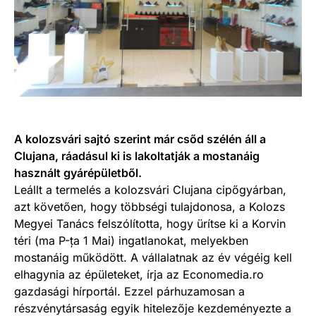
A kolozsvári sajtó szerint már csőd szélén áll a
Clujana, ráadásul ki is lakoltatják a mostanáig
használt gyárépületből.
Leállt a termelés a kolozsvári Clujana cipőgyárban,
azt követően, hogy többségi tulajdonosa, a Kolozs
Megyei Tanács felszólította, hogy ürítse ki a Korvin
téri (ma P-ța 1 Mai) ingatlanokat, melyekben
mostanáig működött. A vállalatnak az év végéig kell
elhagynia az épületeket, írja az Economedia.ro
gazdasági hírportál. Ezzel párhuzamosan a
részvénytársaság egyik hitelezője kezdeményezte a