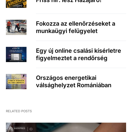
Friss hír: lesz Hazajáró!
Fokozza az ellenőrzéseket a
munkaügyi felügyelet
Egy új online csalási kísérletre
figyelmeztet a rendőrség
Országos energetikai
válsághelyzet Romániában
RELATED POSTS