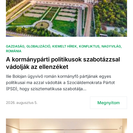
GAZDASÁG
GLOBALIZÁCIÓ
KIEMELT HÍREK
KONFLIKTUS
NAGYVILÁG
ROMÁNIA
A kormánypárti politikusok szabotázzsal
vádolják az ellenzéket
Ilie Bolojan ügyvivő román kormányfő pártjának egyes
politikusai ma azzal vádolták a Szociáldemokrata Pártot
(PSD), hogy szisztematikusa szabotálja…
Megnyitom
2026. augusztus 5.