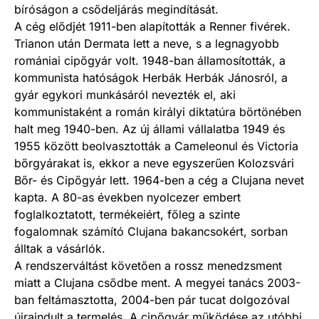
bíróságon a csődeljárás megindítását.
A cég elődjét 1911-ben alapították a Renner fivérek.
Trianon után Dermata lett a neve, s a legnagyobb
romániai cipőgyár volt. 1948-ban államosították, a
kommunista hatóságok Herbák Herbák Jánosról, a
gyár egykori munkásáról nevezték el, aki
kommunistaként a román királyi diktatúra börtönében
halt meg 1940-ben. Az új állami vállalatba 1949 és
1955 között beolvasztották a Cameleonul és Victoria
bőrgyárakat is, ekkor a neve egyszerűen Kolozsvári
Bőr- és Cipőgyár lett. 1964-ben a cég a Clujana nevet
kapta. A 80-as években nyolcezer embert
foglalkoztatott, termékeiért, főleg a szinte
fogalomnak számító Clujana bakancsokért, sorban
álltak a vásárlók.
A rendszerváltást követően a rossz menedzsment
miatt a Clujana csődbe ment. A megyei tanács 2003-
ban feltámasztotta, 2004-ben pár tucat dolgozóval
újraindult a termelés. A cipőgyár működése az utóbbi