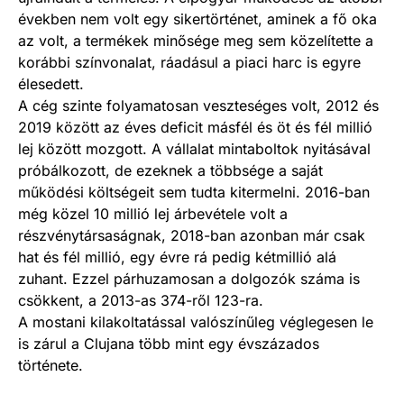
években nem volt egy sikertörténet, aminek a fő oka
az volt, a termékek minősége meg sem közelítette a
korábbi színvonalat, ráadásul a piaci harc is egyre
élesedett.
A cég szinte folyamatosan veszteséges volt, 2012 és
2019 között az éves deficit másfél és öt és fél millió
lej között mozgott. A vállalat mintaboltok nyitásával
próbálkozott, de ezeknek a többsége a saját
működési költségeit sem tudta kitermelni. 2016-ban
még közel 10 millió lej árbevétele volt a
részvénytársaságnak, 2018-ban azonban már csak
hat és fél millió, egy évre rá pedig kétmillió alá
zuhant. Ezzel párhuzamosan a dolgozók száma is
csökkent, a 2013-as 374-ről 123-ra.
A mostani kilakoltatással valószínűleg véglegesen le
is zárul a Clujana több mint egy évszázados
története.