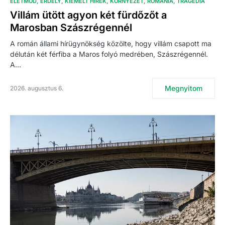
ÉLETMÓD
ERDÉLY
KIEMELT HÍREK
KÖRNYEZET
ROMÁNIA
TRAGÉDIA
Villám ütött agyon két fürdőzőt a
Marosban Szászrégennél
A román állami hírügynökség közölte, hogy villám csapott ma
délután két férfiba a Maros folyó medrében, Szászrégennél.
A…
Megnyitom
2026. augusztus 6.