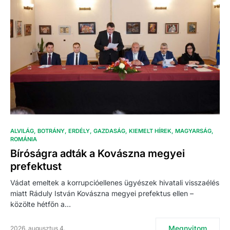
ALVILÁG
BOTRÁNY
ERDÉLY
GAZDASÁG
KIEMELT HÍREK
MAGYARSÁG
ROMÁNIA
Bíróságra adták a Kovászna megyei
prefektust
Vádat emeltek a korrupcióellenes ügyészek hivatali visszaélés
miatt Ráduly István Kovászna megyei prefektus ellen –
közölte hétfőn a…
Megnyitom
2026. augusztus 4.