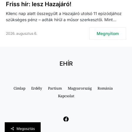
Friss hír: lesz Hazajáró!
Kilenc nap alatt összegyűlt a Hazajáró utolsó 11 epizódjához
szükséges pénz – adták hírül a műsor szerkesztői. Mint…
Megnyitom
2026. augusztus 6.
EHÍR
Címlap
Erdély
Partium
Magyarország
Románia
Kapcsolat
Megosztás