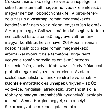
Csíkszentmárton község szervezte ünnepségen a
sírkertben eltemetett magyar honvédekre emlékezők
magyar nemzeti lobogót vontak fel. A piros-fehér-
zöld zászló a vasárnapi román megemlékezés
kezdetén már nem volt a rúdon, egyszerűen lelopták.
A Hargita megyei Csíkszentmárton községhez tartozó
nemzetközi katonatemető négy éve vált román–
magyar konfliktus helyszínévé. 2019-ben a román
hősök napján több ezer román megemlékező
erőszakkal nyomult be a temetőbe, hogy részt
vegyen a román parcella és emlékmű ortodox
felszentelésén, amelyet több száz székely élőlánccal
próbált megakadályozni, sikertelenül. Azóta a
szélsőnacionalista románok rendre felvonulnak –
különféle évfordulók és ünnepek ürügyén – az Úz
völgyébe, rongálják, átrendezik, „románosítják” a
többnyire magyar katonahősök nyughelyéül szolgáló
temetőt. Sem a Hargita megyei, sem a helyi
önkormányzat nem képes gátat vetni a