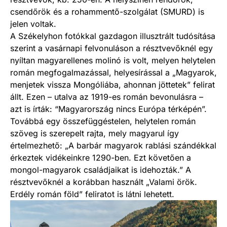
csendőrök és a rohammentő-szolgálat (SMURD) is
jelen voltak.
A Székelyhon fotókkal gazdagon illusztrált tudósítása
szerint a vasárnapi felvonuláson a résztvevőknél egy
nyíltan magyarellenes molinó is volt, melyen helytelen
román megfogalmazással, helyesírással a „Magyarok,
menjetek vissza Mongóliába, ahonnan jöttetek” felirat
állt. Ezen – utalva az 1919-es román bevonulásra –
azt is írták: “Magyarország nincs Európa térképén”.
Továbbá egy összefüggéstelen, helytelen román
szöveg is szerepelt rajta, mely magyarul így
értelmezhető: „A barbár magyarok rablási szándékkal
érkeztek vidékeinkre 1290-ben. Ezt követően a
mongol-magyarok családjaikat is idehozták.” A
résztvevőknél a korábban használt „Valami örök.
Erdély román föld” feliratot is látni lehetett.