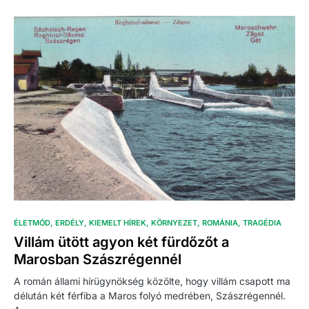
ÉLETMÓD
ERDÉLY
KIEMELT HÍREK
KÖRNYEZET
ROMÁNIA
TRAGÉDIA
Villám ütött agyon két fürdőzőt a
Marosban Szászrégennél
A román állami hírügynökség közölte, hogy villám csapott ma
délután két férfiba a Maros folyó medrében, Szászrégennél.