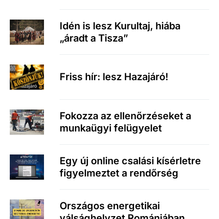
Idén is lesz Kurultaj, hiába
„áradt a Tisza”
Friss hír: lesz Hazajáró!
Fokozza az ellenőrzéseket a
munkaügyi felügyelet
Egy új online csalási kísérletre
figyelmeztet a rendőrség
Országos energetikai
válsághelyzet Romániában