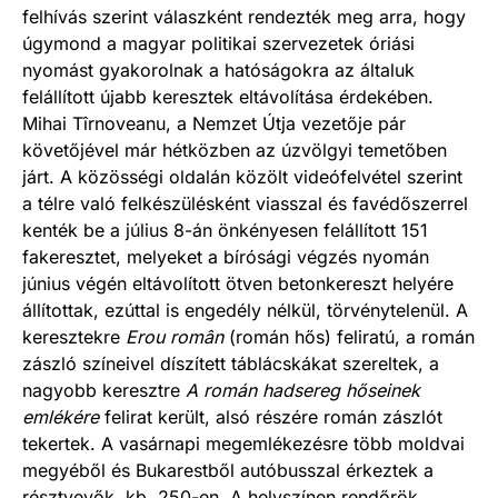
felhívás szerint válaszként rendezték meg arra, hogy
úgymond a magyar politikai szervezetek óriási
nyomást gyakorolnak a hatóságokra az általuk
felállított újabb keresztek eltávolítása érdekében.
Mihai Tîrnoveanu, a Nemzet Útja vezetője pár
követőjével már hétközben az úzvölgyi temetőben
járt. A közösségi oldalán közölt videófelvétel szerint
a télre való felkészülésként viasszal és favédőszerrel
kenték be a július 8-án önkényesen felállított 151
fakeresztet, melyeket a bírósági végzés nyomán
június végén eltávolított ötven betonkereszt helyére
állítottak, ezúttal is engedély nélkül, törvénytelenül. A
keresztekre
Erou român
(román hős) feliratú, a román
zászló színeivel díszített táblácskákat szereltek, a
nagyobb keresztre
A román hadsereg hőseinek
emlékére
felirat került, alsó részére román zászlót
tekertek. A vasárnapi megemlékezésre több moldvai
megyéből és Bukarestből autóbusszal érkeztek a
résztvevők, kb. 250-en. A helyszínen rendőrök,