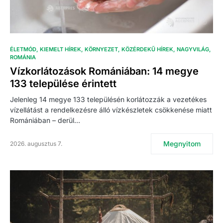
ÉLETMÓD
KIEMELT HÍREK
KÖRNYEZET
KÖZÉRDEKŰ HÍREK
NAGYVILÁG
ROMÁNIA
Vízkorlátozások Romániában: 14 megye
133 települése érintett
Jelenleg 14 megye 133 településén korlátozzák a vezetékes
vízellátást a rendelkezésre álló vízkészletek csökkenése miatt
Romániában – derül…
Megnyitom
2026. augusztus 7.