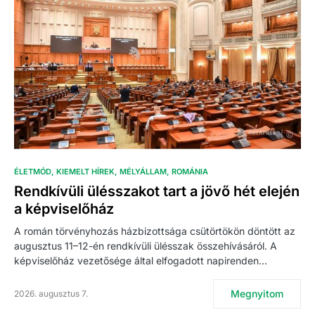
ÉLETMÓD
KIEMELT HÍREK
MÉLYÁLLAM
ROMÁNIA
Rendkívüli ülésszakot tart a jövő hét elején
a képviselőház
A román törvényhozás házbizottsága csütörtökön döntött az
augusztus 11–12-én rendkívüli ülésszak összehívásáról. A
képviselőház vezetősége által elfogadott napirenden…
Megnyitom
2026. augusztus 7.