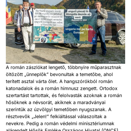
A román zászlókat lengető, többnyire műparasztnak
öltözött „ünneplők” bevonultak a temetőbe, ahol
terített asztal várta őlet. A hangszórókból román
katonadalok és a román himnusz zengett. Ortodox
szertartást tartottak, és felolvasták azoknak a román
hősöknek a névsorát, akiknek a maradványai
szerintük az úzvölgyi temetőben nyugszanak. A
résztvevők „Jelen!” felkiáltással válaszoltak a
nevekre. Pedig a román védelmi minisztériumnak
alárendelt Hősök Emléke Országos Hivatal (ONCE)