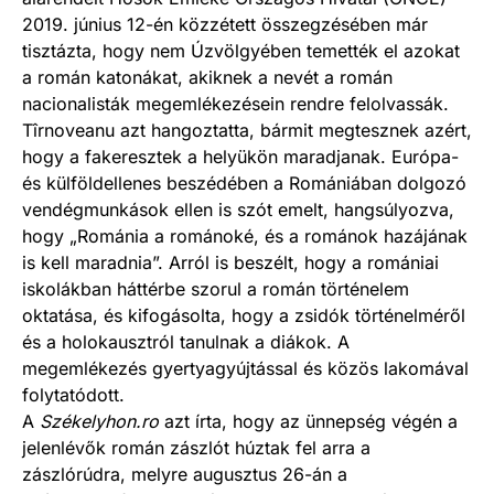
2019. június 12-én közzétett összegzésében már
tisztázta, hogy nem Úzvölgyében temették el azokat
a román katonákat, akiknek a nevét a román
nacionalisták megemlékezésein rendre felolvassák.
Tîrnoveanu azt hangoztatta, bármit megtesznek azért,
hogy a fakeresztek a helyükön maradjanak. Európa-
és külföldellenes beszédében a Romániában dolgozó
vendégmunkások ellen is szót emelt, hangsúlyozva,
hogy „Románia a románoké, és a románok hazájának
is kell maradnia”. Arról is beszélt, hogy a romániai
iskolákban háttérbe szorul a román történelem
oktatása, és kifogásolta, hogy a zsidók történelméről
és a holokausztról tanulnak a diákok. A
megemlékezés gyertyagyújtással és közös lakomával
folytatódott.
A
Székelyhon.ro
azt írta, hogy az ünnepség végén a
jelenlévők román zászlót húztak fel arra a
zászlórúdra, melyre augusztus 26-án a