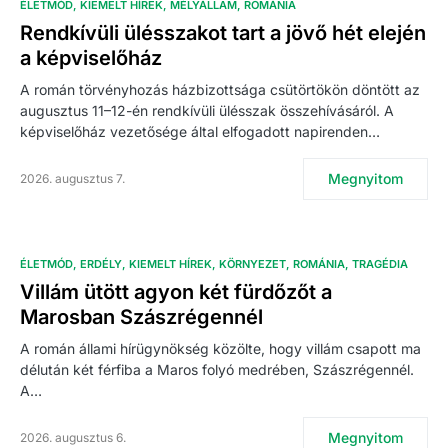
ÉLETMÓD
KIEMELT HÍREK
MÉLYÁLLAM
ROMÁNIA
Rendkívüli ülésszakot tart a jövő hét elején
a képviselőház
A román törvényhozás házbizottsága csütörtökön döntött az
augusztus 11–12-én rendkívüli ülésszak összehívásáról. A
képviselőház vezetősége által elfogadott napirenden…
Megnyitom
2026. augusztus 7.
ÉLETMÓD
ERDÉLY
KIEMELT HÍREK
KÖRNYEZET
ROMÁNIA
TRAGÉDIA
Villám ütött agyon két fürdőzőt a
Marosban Szászrégennél
A román állami hírügynökség közölte, hogy villám csapott ma
délután két férfiba a Maros folyó medrében, Szászrégennél.
A…
Megnyitom
2026. augusztus 6.