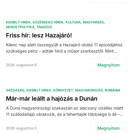
KIEMELT HÍREK
KÖZÉRDEKŰ HÍREK
KULTÚRA
MAGYARSÁG
NEMZETPOLITIKA
TRADÍCIÓ
Friss hír: lesz Hazajáró!
Kilenc nap alatt összegyűlt a Hazajáró utolsó 11 epizódjához
szükséges pénz – adták hírül a műsor szerkesztői. Mint…
Megnyitom
2026. augusztus 6.
GAZDASÁG
KIEMELT HÍREK
KÖRNYEZET
MAGYARORSZÁG
ROMÁNIA
Már-már leállt a hajózás a Dunán
A Duna magyarországi szakaszán az alacsony vízállás miatt
11 szállodahajó várakozik, és a teherhajók többsége is áll –…
Megnyitom
2026. augusztus 5.