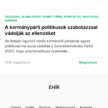
GAZDASÁG
GLOBALIZÁCIÓ
KIEMELT HÍREK
KONFLIKTUS
NAGYVILÁG
ROMÁNIA
A kormánypárti politikusok szabotázzsal
vádolják az ellenzéket
Ilie Bolojan ügyvivő román kormányfő pártjának egyes
politikusai ma azzal vádolták a Szociáldemokrata Pártot
(PSD), hogy szisztematikusa szabotálja…
Megnyitom
2026. augusztus 5.
EHÍR
Címlap
Erdély
Partium
Magyarország
Románia