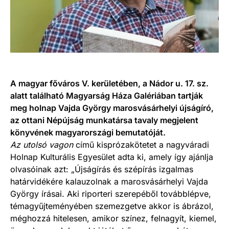
A magyar főváros V. kerületében, a Nádor u. 17. sz.
alatt található Magyarság Háza Galériában tartják
meg holnap Vajda György marosvásárhelyi újságíró,
az ottani Népújság munkatársa tavaly megjelent
könyvének magyarországi bemutatóját.
Az utolsó vagon
című kisprózakötetet a nagyváradi
Holnap Kulturális Egyesület adta ki, amely így ajánlja
olvasóinak azt: „Újságírás és szépírás izgalmas
határvidékére kalauzolnak a marosvásárhelyi Vajda
György írásai. Aki riporteri szerepéből továbblépve,
témagyűjteményében szemezgetve akkor is ábrázol,
méghozzá hitelesen, amikor színez, felnagyít, kiemel,