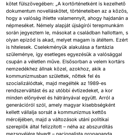
kötet fülszövegében: „A kortörténetként is kezelhető
dokumentum novelláskötet, történeteiben az a közös,
hogy a valóság ihlette valamennyit, ahogy hajdanán a
népmeséket. Némely alapját újságírói terepmunkám
során jegyeztem le, másokat a családban hallottam, s
olyan epizód is akad, melyet magam is átéltem. Ezért
is hitelesek. Cselekményük alakulása a fantázia
szüleménye, így esetleges egyezésük a valósággal
csupán a véletlen műve. Elsősorban a velem kortárs
nemzedékhez állnak közel, azokhoz, akik a
kommunizmusban születtek, nőttek fel és
szocializálódtak, majd megélték az 1989-es
rendszerváltást és az utóbbi évtizedeket, a kor
minden előnyével és hátrányával együtt. Arról a
generációról szól, amely magyar kisebbségként
kellett vállalja sorsát a kommunizmus kettős
mércéjében, majd a változások utáni politikai
szereplők által felizzított – néha az abszurditás
mezsgyéjére tévedt – nacionalista propaganda