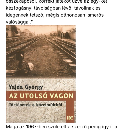
összekapcsol, korrekt játékot űzve az egy-két
kézfogásnyi távolságban lévő, távolinak és
idegennek tetsző, mégis otthonosan ismerős
valósággal.”
Maga az 1967-ben született a szerző pedig így ír a