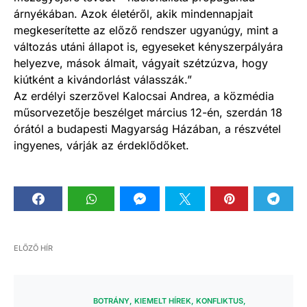
árnyékában. Azok életéről, akik mindennapjait
megkeserítette az előző rendszer ugyanúgy, mint a
változás utáni állapot is, egyeseket kényszerpályára
helyezve, mások álmait, vágyait szétzúzva, hogy
kiútként a kivándorlást válasszák.”
Az erdélyi szerzővel Kalocsai Andrea, a közmédia
műsorvezetője beszélget március 12-én, szerdán 18
órától a budapesti Magyarság Házában, a részvétel
ingyenes, várják az érdeklődőket.
ELŐZŐ HÍR
BOTRÁNY
KIEMELT HÍREK
KONFLIKTUS