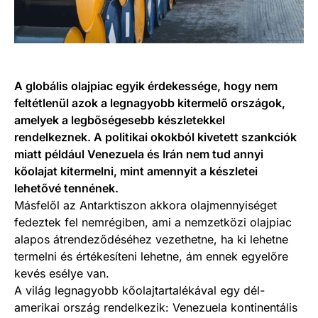
A globális olajpiac egyik érdekessége, hogy nem
feltétlenül azok a legnagyobb kitermelő országok,
amelyek a legbőségesebb készletekkel
rendelkeznek. A politikai okokból kivetett szankciók
miatt például Venezuela és Irán nem tud annyi
kőolajat kitermelni, mint amennyit a készletei
lehetővé tennének.
Másfelől az Antarktiszon akkora olajmennyiséget
fedeztek fel nemrégiben, ami a nemzetközi olajpiac
alapos átrendeződéséhez vezethetne, ha ki lehetne
termelni és értékesíteni lehetne, ám ennek egyelőre
kevés esélye van.
A világ legnagyobb kőolajtartalékával egy dél-
amerikai ország rendelkezik: Venezuela kontinentális