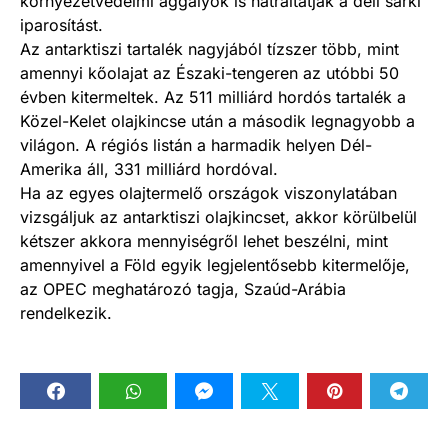
környezetvédelmi aggályok is hátráltatják a déli sarki
iparosítást.
Az antarktiszi tartalék nagyjából tízszer több, mint
amennyi kőolajat az Északi-tengeren az utóbbi 50
évben kitermeltek. Az 511 milliárd hordós tartalék a
Közel-Kelet olajkincse után a második legnagyobb a
világon. A régiós listán a harmadik helyen Dél-
Amerika áll, 331 milliárd hordóval.
Ha az egyes olajtermelő országok viszonylatában
vizsgáljuk az antarktiszi olajkincset, akkor körülbelül
kétszer akkora mennyiségről lehet beszélni, mint
amennyivel a Föld egyik legjelentősebb kitermelője,
az OPEC meghatározó tagja, Szaúd-Arábia
rendelkezik.