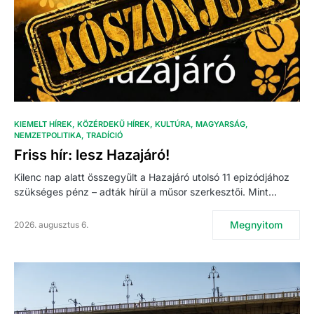
KIEMELT HÍREK
KÖZÉRDEKŰ HÍREK
KULTÚRA
MAGYARSÁG
NEMZETPOLITIKA
TRADÍCIÓ
Friss hír: lesz Hazajáró!
Kilenc nap alatt összegyűlt a Hazajáró utolsó 11 epizódjához
szükséges pénz – adták hírül a műsor szerkesztői. Mint…
Megnyitom
2026. augusztus 6.