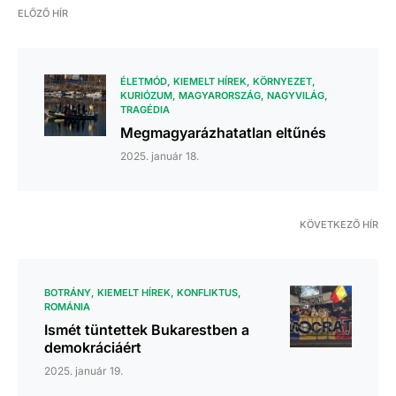
ELŐZŐ HÍR
ÉLETMÓD
KIEMELT HÍREK
KÖRNYEZET
KURIÓZUM
MAGYARORSZÁG
NAGYVILÁG
TRAGÉDIA
Megmagyarázhatatlan eltűnés
2025. január 18.
KÖVETKEZŐ HÍR
BOTRÁNY
KIEMELT HÍREK
KONFLIKTUS
ROMÁNIA
Ismét tüntettek Bukarestben a
demokráciáért
2025. január 19.