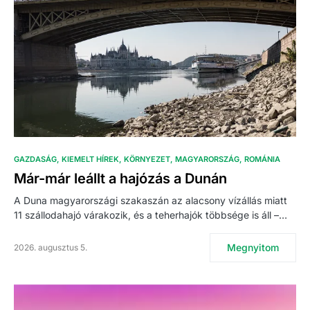
GAZDASÁG
KIEMELT HÍREK
KÖRNYEZET
MAGYARORSZÁG
ROMÁNIA
Már-már leállt a hajózás a Dunán
A Duna magyarországi szakaszán az alacsony vízállás miatt
11 szállodahajó várakozik, és a teherhajók többsége is áll –…
Megnyitom
2026. augusztus 5.