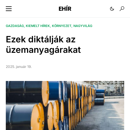
EHÍR
GAZDASÁG
KIEMELT HÍREK
KÖRNYEZET
NAGYVILÁG
Ezek diktálják az
üzemanyagárakat
2025. január 19.