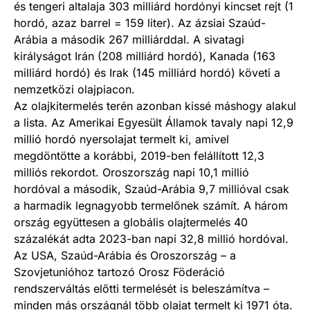
és tengeri altalaja 303 milliárd hordónyi kincset rejt (1
hordó, azaz barrel = 159 liter). Az ázsiai Szaúd-
Arábia a második 267 milliárddal. A sivatagi
királyságot Irán (208 milliárd hordó), Kanada (163
milliárd hordó) és Irak (145 milliárd hordó) követi a
nemzetközi olajpiacon.
Az olajkitermelés terén azonban kissé máshogy alakul
a lista. Az Amerikai Egyesült Államok tavaly napi 12,9
millió hordó nyersolajat termelt ki, amivel
megdöntötte a korábbi, 2019-ben felállított 12,3
milliós rekordot. Oroszország napi 10,1 millió
hordóval a második, Szaúd-Arábia 9,7 millióval csak
a harmadik legnagyobb termelőnek számít. A három
ország együttesen a globális olajtermelés 40
százalékát adta 2023-ban napi 32,8 millió hordóval.
Az USA, Szaúd-Arábia és Oroszország – a
Szovjetunióhoz tartozó Orosz Föderáció
rendszerváltás előtti termelését is beleszámítva –
minden más országnál több olajat termelt ki 1971 óta.