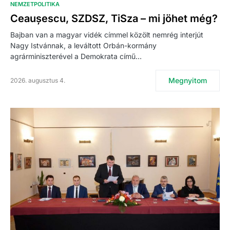
NEMZETPOLITIKA
Ceaușescu, SZDSZ, TiSza – mi jöhet még?
Bajban van a magyar vidék címmel közölt nemrég interjút
Nagy Istvánnak, a leváltott Orbán-kormány
agrárminiszterével a Demokrata című…
Megnyitom
2026. augusztus 4.