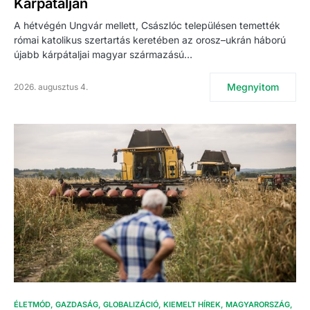
Kárpátalján
A hétvégén Ungvár mellett, Császlóc településen temették
római katolikus szertartás keretében az orosz–ukrán háború
újabb kárpátaljai magyar származású…
Megnyitom
2026. augusztus 4.
ÉLETMÓD
GAZDASÁG
GLOBALIZÁCIÓ
KIEMELT HÍREK
MAGYARORSZÁG