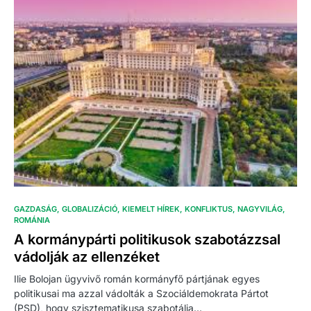
GAZDASÁG
GLOBALIZÁCIÓ
KIEMELT HÍREK
KONFLIKTUS
NAGYVILÁG
ROMÁNIA
A kormánypárti politikusok szabotázzsal
vádolják az ellenzéket
Ilie Bolojan ügyvivő román kormányfő pártjának egyes
politikusai ma azzal vádolták a Szociáldemokrata Pártot
(PSD), hogy szisztematikusa szabotálja…