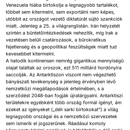
Venezuela hiába birtokolja a legnagyobb tartalékot,
többet sem kitermelni, sem exportálni nem képes,
utóbbit az országot vezető diktatúrát sújtó szankciók
miatt. Jelenleg a 25. a világranglistán. Irán helyzetét
szintén a büntetőintézkedések nehezítik, míg Irak a
vezetésen belüli csatározások, a bürokratikus
fejetlenség és a geopolitikai feszültségek miatt tud
kevesebbet kitermelni.
A hatodik kontinensen nemrég gigantikus mennyiségű
olajat találtak az oroszok, ezt 511 milliárd hordónyira
saccolják. Az Antarktiszon viszont nem végezhető
bányászati tevékenység a jelenleg érvényben lévő
nemzetközi megállapodások értelmében, s a
szerződést 2048-ban fogják újratárgyalni. Antarktiszi
területekre egyébként több ország formál igényt, ám
ezeket az igényeket („déli sarki birtokokat”) a világ
legnagyobb országai és a nemzetközi szervezetek
sem ismerik el jogszerűnek. Ráadásul komoly