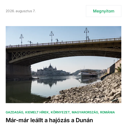
Megnyitom
2026. augusztus 7.
GAZDASÁG
KIEMELT HÍREK
KÖRNYEZET
MAGYARORSZÁG
ROMÁNIA
Már-már leállt a hajózás a Dunán