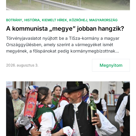
BOTRÁNY
HISTÓRIA
KIEMELT HÍREK
KÖZRÖHEJ
MAGYARORSZÁG
A kommunista „megye” jobban hangzik?
Törvényjavaslatot nyújtott be a TiSza-kormány a magyar
Országgyűlésben, amely szerint a vármegyéket ismét
megyének, a főispánokat pedig kormánymegbízottnak…
Megnyitom
2026. augusztus 3.