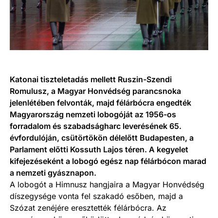
Katonai tiszteletadás mellett Ruszin-Szendi
Romulusz, a Magyar Honvédség parancsnoka
jelenlétében felvonták, majd félárbócra engedték
Magyarország nemzeti lobogóját az 1956-os
forradalom és szabadságharc leverésének 65.
évfordulóján, csütörtökön délelőtt Budapesten, a
Parlament előtti Kossuth Lajos téren. A kegyelet
kifejezéseként a lobogó egész nap félárbócon marad
a nemzeti gyásznapon.
A lobogót a Himnusz hangjaira a Magyar Honvédség
díszegysége vonta fel szakadó esőben, majd a
Szózat zenéjére eresztették félárbócra. Az