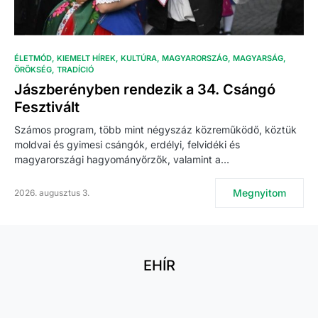
ÉLETMÓD
KIEMELT HÍREK
KULTÚRA
MAGYARORSZÁG
MAGYARSÁG
ÖRÖKSÉG
TRADÍCIÓ
Jászberényben rendezik a 34. Csángó
Fesztivált
Számos program, több mint négyszáz közreműködő, köztük
moldvai és gyimesi csángók, erdélyi, felvidéki és
magyarországi hagyományőrzők, valamint a…
Megnyitom
2026. augusztus 3.
EHÍR