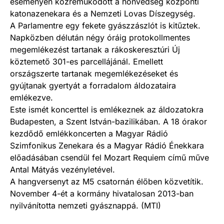
eseményen közreműködött a honvédség központi
katonazenekara és a Nemzeti Lovas Díszegység.
A Parlamentre egy fekete gyászzászlót is kitűztek.
Napközben délután négy óráig protokollmentes
megemlékezést tartanak a rákoskeresztúri Új
köztemető 301-es parcellájánál. Emellett
országszerte tartanak megemlékezéseket és
gyújtanak gyertyát a forradalom áldozataira
emlékezve.
Este ismét koncerttel is emlékeznek az áldozatokra
Budapesten, a Szent István-bazilikában. A 18 órakor
kezdődő emlékkoncerten a Magyar Rádió
Szimfonikus Zenekara és a Magyar Rádió Énekkara
előadásában csendül fel Mozart Requiem című műve
Antal Mátyás vezényletével.
A hangversenyt az M5 csatornán élőben közvetítik.
November 4-ét a kormány hivatalosan 2013-ban
nyilvánította nemzeti gyásznappá. (MTI)