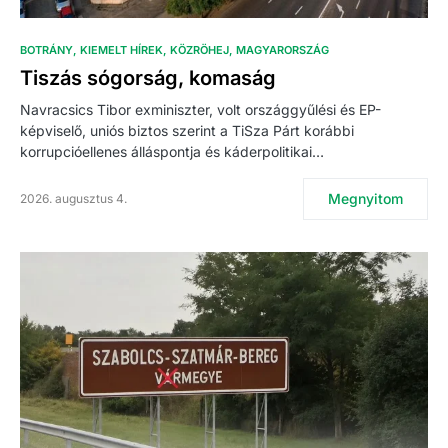
BOTRÁNY
KIEMELT HÍREK
KÖZRÖHEJ
MAGYARORSZÁG
Tiszás sógorság, komaság
Navracsics Tibor exminiszter, volt országgyűlési és EP-
képviselő, uniós biztos szerint a TiSza Párt korábbi
korrupcióellenes álláspontja és káderpolitikai…
Megnyitom
2026. augusztus 4.