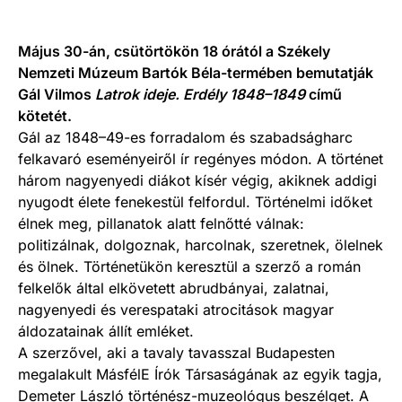
Május 30-án, csütörtökön 18 órától a Székely
Nemzeti Múzeum Bartók Béla-termében bemutatják
Gál Vilmos
Latrok ideje. Erdély 1848–1849
című
kötetét.
Gál az 1848–49-es forradalom és szabadságharc
felkavaró eseményeiről ír regényes módon. A történet
három nagyenyedi diákot kísér végig, akiknek addigi
nyugodt élete fenekestül felfordul. Történelmi időket
élnek meg, pillanatok alatt felnőtté válnak:
politizálnak, dolgoznak, harcolnak, szeretnek, ölelnek
és ölnek. Történetükön keresztül a szerző a román
felkelők által elkövetett abrudbányai, zalatnai,
nagyenyedi és verespataki atrocitások magyar
áldozatainak állít emléket.
A szerzővel, aki a tavaly tavasszal Budapesten
megalakult MásfélE Írók Társaságának az egyik tagja,
Demeter László történész-muzeológus beszélget. A