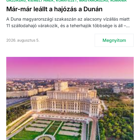
GAZDASÁG
KIEMELT HÍREK
KÖRNYEZET
MAGYARORSZÁG
ROMÁNIA
Már-már leállt a hajózás a Dunán
A Duna magyarországi szakaszán az alacsony vízállás miatt
11 szállodahajó várakozik, és a teherhajók többsége is áll –…
Megnyitom
2026. augusztus 5.