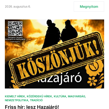
Megnyitom
2026. augusztus 6.
KIEMELT HÍREK
KÖZÉRDEKŰ HÍREK
KULTÚRA
MAGYARSÁG
NEMZETPOLITIKA
TRADÍCIÓ
Friss hír: lesz Hazajáró!