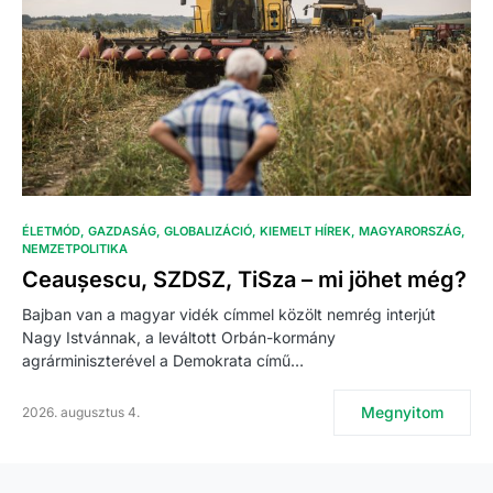
ÉLETMÓD
GAZDASÁG
GLOBALIZÁCIÓ
KIEMELT HÍREK
MAGYARORSZÁG
NEMZETPOLITIKA
Ceaușescu, SZDSZ, TiSza – mi jöhet még?
Bajban van a magyar vidék címmel közölt nemrég interjút
Nagy Istvánnak, a leváltott Orbán-kormány
agrárminiszterével a Demokrata című…
Megnyitom
2026. augusztus 4.