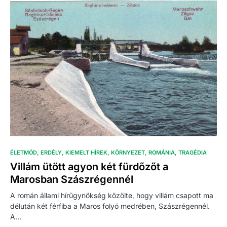
ÉLETMÓD
ERDÉLY
KIEMELT HÍREK
KÖRNYEZET
ROMÁNIA
TRAGÉDIA
Villám ütött agyon két fürdőzőt a
Marosban Szászrégennél
A román állami hírügynökség közölte, hogy villám csapott ma
délután két férfiba a Maros folyó medrében, Szászrégennél.
A…