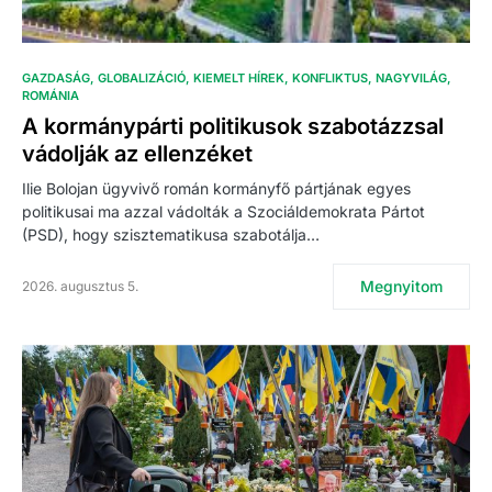
GAZDASÁG
GLOBALIZÁCIÓ
KIEMELT HÍREK
KONFLIKTUS
NAGYVILÁG
ROMÁNIA
A kormánypárti politikusok szabotázzsal
vádolják az ellenzéket
Ilie Bolojan ügyvivő román kormányfő pártjának egyes
politikusai ma azzal vádolták a Szociáldemokrata Pártot
(PSD), hogy szisztematikusa szabotálja…
Megnyitom
2026. augusztus 5.