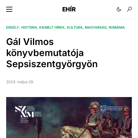
EHÍR
ERDÉLY
HISTÓRIA
KIEMELT HÍREK
KULTÚRA
MAGYARSÁG
ROMÁNIA
Gál Vilmos
könyvbemutatója
Sepsiszentgyörgyön
2024. május 29.