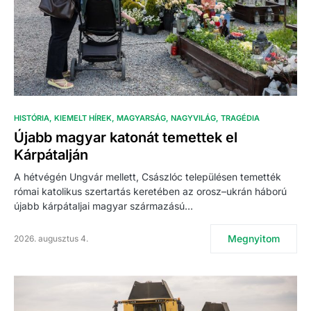
HISTÓRIA
KIEMELT HÍREK
MAGYARSÁG
NAGYVILÁG
TRAGÉDIA
Újabb magyar katonát temettek el
Kárpátalján
A hétvégén Ungvár mellett, Császlóc településen temették
római katolikus szertartás keretében az orosz–ukrán háború
újabb kárpátaljai magyar származású…
Megnyitom
2026. augusztus 4.