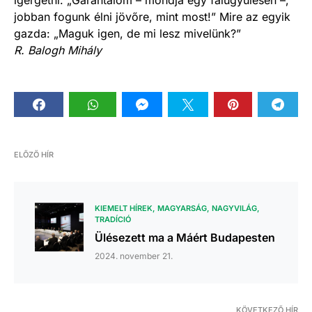
ígérgetni. „Garantálom – mondja egy falugyűlésen –,
jobban fogunk élni jövőre, mint most!” Mire az egyik
gazda: „Maguk igen, de mi lesz mivelünk?”
R. Balogh Mihály
ELŐZŐ HÍR
KIEMELT HÍREK
MAGYARSÁG
NAGYVILÁG
TRADÍCIÓ
Ülésezett ma a Máért Budapesten
2024. november 21.
KÖVETKEZŐ HÍR