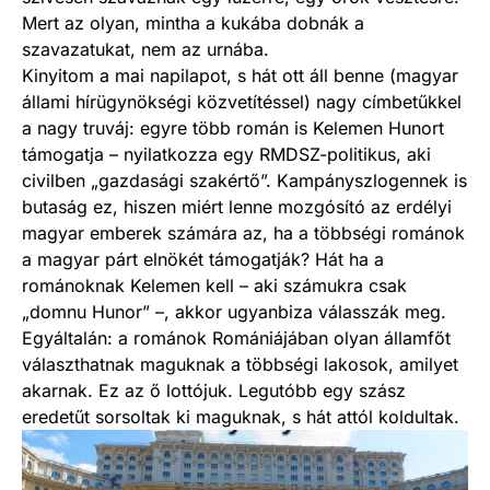
Mert az olyan, mintha a kukába dobnák a
szavazatukat, nem az urnába.
Kinyitom a mai napilapot, s hát ott áll benne (magyar
állami hírügynökségi közvetítéssel) nagy címbetűkkel
a nagy truváj: egyre több román is Kelemen Hunort
támogatja – nyilatkozza egy RMDSZ-politikus, aki
civilben „gazdasági szakértő”. Kampányszlogennek is
butaság ez, hiszen miért lenne mozgósító az erdélyi
magyar emberek számára az, ha a többségi románok
a magyar párt elnökét támogatják? Hát ha a
románoknak Kelemen kell – aki számukra csak
„domnu Hunor” –, akkor ugyanbiza válasszák meg.
Egyáltalán: a románok Romániájában olyan államfőt
választhatnak maguknak a többségi lakosok, amilyet
akarnak. Ez az ő lottójuk. Legutóbb egy szász
eredetűt sorsoltak ki maguknak, s hát attól koldultak.