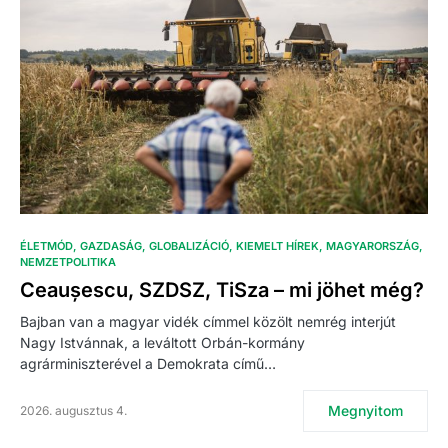
ÉLETMÓD
GAZDASÁG
GLOBALIZÁCIÓ
KIEMELT HÍREK
MAGYARORSZÁG
NEMZETPOLITIKA
Ceaușescu, SZDSZ, TiSza – mi jöhet még?
Bajban van a magyar vidék címmel közölt nemrég interjút
Nagy Istvánnak, a leváltott Orbán-kormány
agrárminiszterével a Demokrata című…
Megnyitom
2026. augusztus 4.