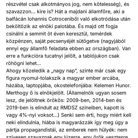
részvétel csak alkotmányos jog, nem kötelesség), és
szavazzon… kire is? Hát a majdani államfőre, aki a
balfácán Iohannis Cotroceniből való elkotródása után
beköltözik az elnöki palotába. És majd ott fogja
csinálni a semmit öt éven keresztül, temérdek
közpénzen, saját pecsenyéjét sütögetve (nagyjából
ennyi egy államfő feladata ebben az országban). Van
erre a funkcióra tucatnyi jelölt, a tablójukon csak
röhögni lehet…
Ahogy közeledik a „nagy nap”, szinte már csak egy
figura nyomul-tolakszik a magyar ember arcába,
házába, laptopjába, okostelefonjába: Kelemen Hunor.
Merthogy ő is elnökjelölt. (Államelnök ugyan sosem
lesz, de jelöltnek örökös: 2009-ben, 2014-ben és
2019-ben is elindult az RMDSZ színeiben, kapott is
vagy 4%-nyi voksot…) Senki sem érti, hogy miért kell
neki elindulnia, hiába is magyarázzák így meg úgy a
pártja propagandistái, az emberek nem hülyék: nem
szívesen szavaznak egy lúzerre, egy örök vesztesre.