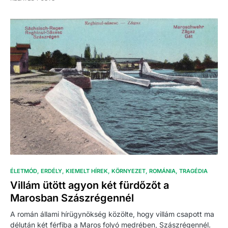
ÉLETMÓD
ERDÉLY
KIEMELT HÍREK
KÖRNYEZET
ROMÁNIA
TRAGÉDIA
Villám ütött agyon két fürdőzőt a
Marosban Szászrégennél
A román állami hírügynökség közölte, hogy villám csapott ma
délután két férfiba a Maros folyó medrében, Szászrégennél.