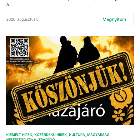
A…
Megnyitom
2026. augusztus 6.
KIEMELT HÍREK
KÖZÉRDEKŰ HÍREK
KULTÚRA
MAGYARSÁG
NEMZETPOLITIKA
TRADÍCIÓ