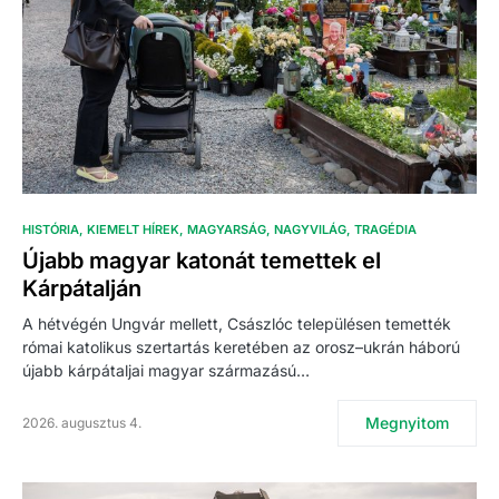
HISTÓRIA
KIEMELT HÍREK
MAGYARSÁG
NAGYVILÁG
TRAGÉDIA
Újabb magyar katonát temettek el
Kárpátalján
A hétvégén Ungvár mellett, Császlóc településen temették
római katolikus szertartás keretében az orosz–ukrán háború
újabb kárpátaljai magyar származású…
Megnyitom
2026. augusztus 4.