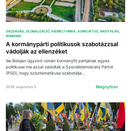
GAZDASÁG
GLOBALIZÁCIÓ
KIEMELT HÍREK
KONFLIKTUS
NAGYVILÁG
ROMÁNIA
A kormánypárti politikusok szabotázzsal
vádolják az ellenzéket
Ilie Bolojan ügyvivő román kormányfő pártjának egyes
politikusai ma azzal vádolták a Szociáldemokrata Pártot
(PSD), hogy szisztematikusa szabotálja…
Megnyitom
2026. augusztus 5.