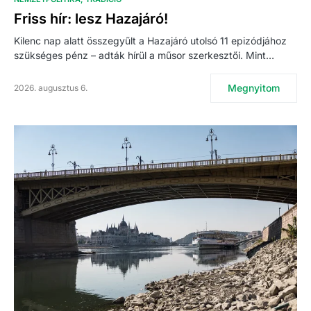
Friss hír: lesz Hazajáró!
Kilenc nap alatt összegyűlt a Hazajáró utolsó 11 epizódjához
szükséges pénz – adták hírül a műsor szerkesztői. Mint…
Megnyitom
2026. augusztus 6.