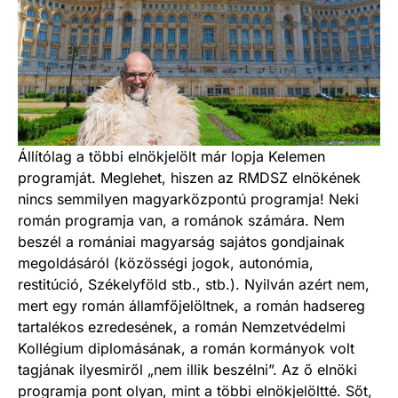
Állítólag a többi elnökjelölt már lopja Kelemen
programját. Meglehet, hiszen az RMDSZ elnökének
nincs semmilyen magyarközpontú programja! Neki
román programja van, a románok számára. Nem
beszél a romániai magyarság sajátos gondjainak
megoldásáról (közösségi jogok, autonómia,
restitúció, Székelyföld stb., stb.). Nyilván azért nem,
mert egy román államfőjelöltnek, a román hadsereg
tartalékos ezredesének, a román Nemzetvédelmi
Kollégium diplomásának, a román kormányok volt
tagjának ilyesmiről „nem illik beszélni”. Az ő elnöki
programja pont olyan, mint a többi elnökjelöltté. Sőt,