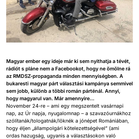
Magyar ember egy ideje már ki sem nyithatja a tévét,
rádiót s pláne nem a Facebookot, hogy ne ömölne rá
az RMDSZ-propaganda minden mennyiségben. A
bukaresti magyar párt választási kampánya semmivel
sem jobb, különb a többi román párténál. Annyi,
hogy magyarul van. Már amennyire…
November 24-re – ami egy megszentelt vasárnapi
nap, az Úr napja, nyugalomnap – a szavazóurnákhoz
szólítanák/tologatnák/löknék a jónépet Romániában,
hogy éljen „állampolgári kötelezettségével” (ami
ordas hazugság, ugyanis a választásokon való