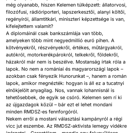
még olyanabb, hiszen Kelemen túlképzett: állatorvosi,
filozófusi, rádióriporteri, lapszerkesztői, alanyi költői,
regényírói, államtitkári, miniszteri képzettsége is van,
kifelejtettem valamit?
A diplomáinál csak bankszámlája van több,
amelyeken több mint negyedmillió euró pihen. A
kötvényekről, részvényekről, értékes, műtárgyakról,
autókról, motorkerékpárokról, telkekről, földekről,
házakról már nem is beszélve. Mostanság írtak róla a
lapok. No nem a romániai és magyarországi lapok –
azokban csak fényezik Hunorunkat –, hanem a román
lapok, amikor megnézték: hogyan is áll ez a tucatnyi
elnökjelölt anyagilag. Nos, vannak Iohannisnál is
tehetősebbek, de egyik se csóró. Kelemen sem rí ki
az újgazdagok közül – bár ezt el lehet mondani
minden RMDSZ-es fennforgóról.
Nekem erről a mostani választási kampányról a régi
vicc jut eszembe. Az RMDSZ-aktivista lemegy vidékre