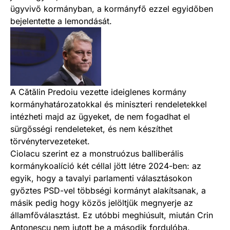
ügyvivő kormányban, a kormányfő ezzel egyidőben
bejelentette a lemondását.
A Cătălin Predoiu vezette ideiglenes kormány
kormányhatározatokkal és miniszteri rendeletekkel
intézheti majd az ügyeket, de nem fogadhat el
sürgősségi rendeleteket, és nem készíthet
törvénytervezeteket.
Ciolacu szerint ez a monstruózus balliberális
kormánykoalíció két céllal jött létre 2024-ben: az
egyik, hogy a tavalyi parlamenti választásokon
győztes PSD-vel többségi kormányt alakítsanak, a
másik pedig hogy közös jelöltjük megnyerje az
államfőválasztást. Ez utóbbi meghiúsult, miután Crin
Antonescu nem jutott be a második fordulóba.