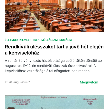
ÉLETMÓD
KIEMELT HÍREK
MÉLYÁLLAM
ROMÁNIA
Rendkívüli ülésszakot tart a jövő hét elején
a képviselőház
A román törvényhozás házbizottsága csütörtökön döntött az
augusztus 11–12-én rendkívüli ülésszak összehívásáról. A
képviselőház vezetősége által elfogadott napirenden…
Megnyitom
2026. augusztus 7.