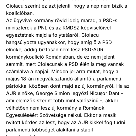
Ciolacu szerint ez azt jelenti, hogy a nép nem bízik a
koalícióban.
Az ügyvivő kormány rövid ideig marad, a PSD-s
miniszterek a PNL és az RMDSZ képviselőivel
egyeztetnek majd a folytatásról. Ciolacu
hangsúlyozta ugyanakkor, hogy amíg ő a PSD
elnöke, addig biztosan nem lesz PSD-AUR
kormánykoalíció Romániában, de ez nem jelent
semmit, mert Ciolacunak a PSD élén is meg vannak
számlálva a napjai. Minden jel arra mutat, hogy a
május 18-án megválasztandó államfő a parlamenti
pártokkal közösen dönt majd az új kormányról. Ha az
AUR elnöke, George Simion legyőzi Nicușor Dant –
ami elemzők szerint több mint valószínű –, akkor
vélhetően nem lesz új kormány a Románok
Egyesüléséért Szövetsége nélkül. Ekkor a másik
nyitott kérdés az lesz, hogy az AUR kikkel fog tudni
parlamenti többséget alakítani a stabil