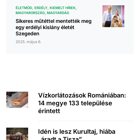
ÉLETMÓD
ERDÉLY
KIEMELT HÍREK
MAGYARORSZÁG
MAGYARSÁG
Sikeres műtéttel mentették meg
egy erdélyi kislány életét
Szegeden
2025. május 6.
Vízkorlátozások Romániában:
14 megye 133 települése
érintett
Idén is lesz Kurultaj, hiába
„áradt a Tisza”