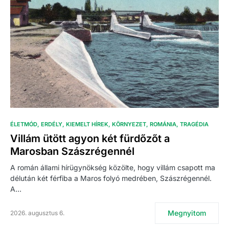
ÉLETMÓD
ERDÉLY
KIEMELT HÍREK
KÖRNYEZET
ROMÁNIA
TRAGÉDIA
Villám ütött agyon két fürdőzőt a
Marosban Szászrégennél
A román állami hírügynökség közölte, hogy villám csapott ma
délután két férfiba a Maros folyó medrében, Szászrégennél.
A…
Megnyitom
2026. augusztus 6.