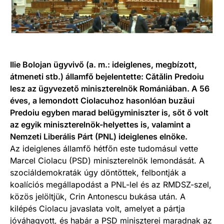
Ilie Bolojan ügyvivő (a. m.: ideiglenes, megbízott,
átmeneti stb.) államfő bejelentette: Cătălin Predoiu
lesz az ügyvezető miniszterelnök Romániában. A 56
éves, a lemondott Ciolacuhoz hasonlóan buzăui
Predoiu egyben marad belügyminiszter is, sőt ő volt
az egyik miniszterelnök-helyettes is, valamint a
Nemzeti Liberális Párt (PNL) ideiglenes elnöke.
Az ideiglenes államfő hétfőn este tudomásul vette
Marcel Ciolacu (PSD) miniszterelnök lemondását. A
szociáldemokraták úgy döntöttek, felbontják a
koalíciós megállapodást a PNL-lel és az RMDSZ-szel,
közös jelöltjük, Crin Antonescu bukása után. A
kilépés Ciolacu javaslata volt, amelyet a pártja
jóváhagyott, és habár a PSD miniszterei maradnak az