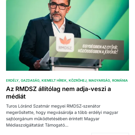
ERDÉLY
GAZDASÁG
KIEMELT HÍREK
KÖZRÖHEJ
MAGYARSÁG
ROMÁNIA
Az RMDSZ állítólag nem adja-veszi a
médiát
Turos Lóránd Szatmár megyei RMDSZ-szenátor
megerősítette, hogy megvásárolja a több erdélyi magyar
sajtóorgánum működtetésében érintett Magyar
Médiaszolgáltatást Támogató…