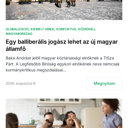
GLOBALIZÁCIÓ
KIEMELT HÍREK
KONFLIKTUS
KÖZRÖHEJ
MAGYARORSZÁG
Egy balliberális jogász lehet az új magyar
államfő
Baka Andrást jelöli magyar köztársasági elnöknek a TiSza
Párt. A Legfelsőbb Bíróság egykori elnökének neve nemcsak
kormánykritikus megszólalásai…
Megnyitom
2026. augusztus 8.