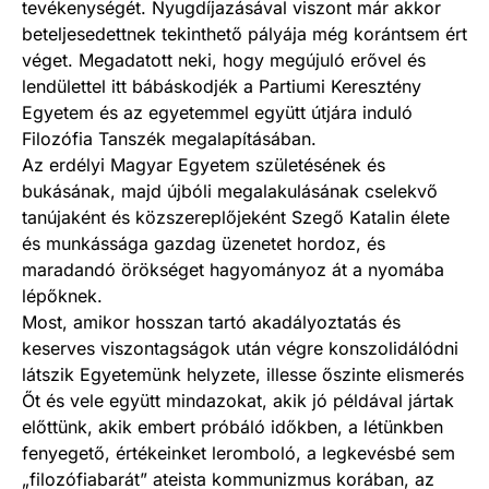
tevékenységét. Nyugdíjazásával viszont már akkor
beteljesedettnek tekinthető pályája még korántsem ért
véget. Megadatott neki, hogy megújuló erővel és
lendülettel itt bábáskodjék a Partiumi Keresztény
Egyetem és az egyetemmel együtt útjára induló
Filozófia Tanszék megalapításában.
Az erdélyi Magyar Egyetem születésének és
bukásának, majd újbóli megalakulásának cselekvő
tanújaként és közszereplőjeként Szegő Katalin élete
és munkássága gazdag üzenetet hordoz, és
maradandó örökséget hagyományoz át a nyomába
lépőknek.
Most, amikor hosszan tartó akadályoztatás és
keserves viszontagságok után végre konszolidálódni
látszik Egyetemünk helyzete, illesse őszinte elismerés
Őt és vele együtt mindazokat, akik jó példával jártak
előttünk, akik embert próbáló időkben, a létünkben
fenyegető, értékeinket leromboló, a legkevésbé sem
„filozófiabarát” ateista kommunizmus korában, az