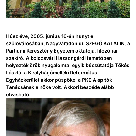
Húsz éve, 2005. június 16-án hunyt el
szülővárosában, Nagyváradon dr. SZEGŐ KATALIN, a
Partiumi Keresztény Egyetem oktatója, filozófiai
szakíró. A kolozsvári Házsongárdi temetőben
helyezték örök nyugalomra, egyik búcsútatója Tőkés
László, a Királyhágómelléki Református
Egyházkerület akkor püspöke, a PKE Alapítók
Tanácsának elnöke volt. Akkori beszéde alább
olvasható.