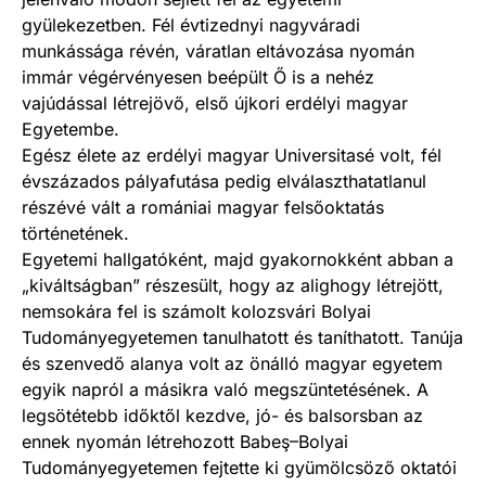
gyülekezetben. Fél évtizednyi nagyváradi
munkássága révén, váratlan eltávozása nyomán
immár végérvényesen beépült Ő is a nehéz
vajúdással létrejövő, első újkori erdélyi magyar
Egyetembe.
Egész élete az erdélyi magyar Universitasé volt, fél
évszázados pályafutása pedig elválaszthatatlanul
részévé vált a romániai magyar felsőoktatás
történetének.
Egyetemi hallgatóként, majd gyakornokként abban a
„kiváltságban” részesült, hogy az alighogy létrejött,
nemsokára fel is számolt kolozsvári Bolyai
Tudományegyetemen tanulhatott és taníthatott. Tanúja
és szenvedő alanya volt az önálló magyar egyetem
egyik napról a másikra való megszüntetésének. A
legsötétebb időktől kezdve, jó- és balsorsban az
ennek nyomán létrehozott Babeş–Bolyai
Tudományegyetemen fejtette ki gyümölcsöző oktatói