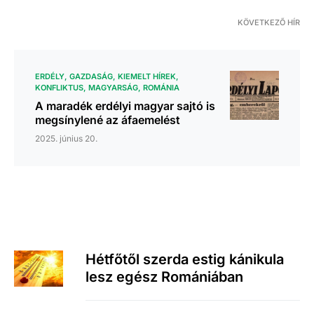
KÖVETKEZŐ HÍR
ERDÉLY
GAZDASÁG
KIEMELT HÍREK
KONFLIKTUS
MAGYARSÁG
ROMÁNIA
A maradék erdélyi magyar sajtó is
megsínylené az áfaemelést
2025. június 20.
Hétfőtől szerda estig kánikula
lesz egész Romániában