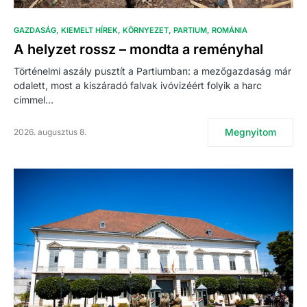
GAZDASÁG
KIEMELT HÍREK
KÖRNYEZET
PARTIUM
ROMÁNIA
A helyzet rossz – mondta a reményhal
Történelmi aszály pusztít a Partiumban: a mezőgazdaság már
odalett, most a kiszáradó falvak ivóvizéért folyik a harc
címmel…
Megnyitom
2026. augusztus 8.