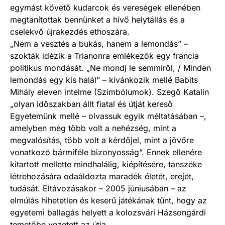
egymást követő kudarcok és vereségek ellenében
megtanítottak bennünket a hívő helytállás és a
cselekvő újrakezdés ethoszára.
„Nem a vesztés a bukás, hanem a lemondás” –
szokták idézik a Trianonra emlékezők egy francia
politikus mondását. „Ne mondj le semmiről, / Minden
lemondás egy kis halál” – kívánkozik mellé Babits
Mihály eleven intelme (Szimbólumok). Szegő Katalin
„olyan időszakban állt fiatal és útját kereső
Egyetemünk mellé – olvassuk egyik méltatásában –,
amelyben még több volt a nehézség, mint a
megvalósítás, több volt a kérdőjel, mint a jövőre
vonatkozó bármiféle bizonyosság”. Ennek ellenére
kitartott mellette mindhalálig, kiépítésére, tanszéke
létrehozására odaáldozta maradék életét, erejét,
tudását. Eltávozásakor – 2005 júniusában – az
elmúlás hihetetlen és keserű játékának tűnt, hogy az
egyetemi ballagás helyett a kolozsvári Házsongárdi
temetőbe vezetett az útja…