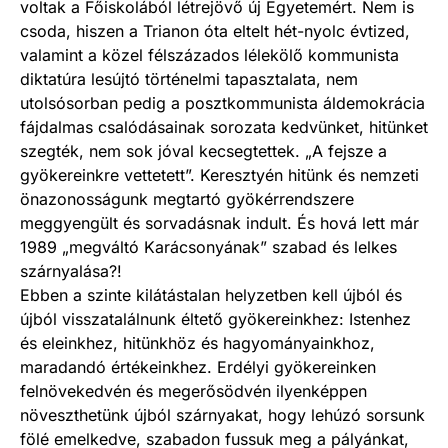
voltak a Főiskolából létrejövő új Egyetemért. Nem is
csoda, hiszen a Trianon óta eltelt hét-nyolc évtized,
valamint a közel félszázados lélekölő kommunista
diktatúra lesújtó történelmi tapasztalata, nem
utolsósorban pedig a posztkommunista áldemokrácia
fájdalmas csalódásainak sorozata kedvünket, hitünket
szegték, nem sok jóval kecsegtettek. „A fejsze a
gyökereinkre vettetett”. Keresztyén hitünk és nemzeti
önazonosságunk megtartó gyökérrendszere
meggyengült és sorvadásnak indult. És hová lett már
1989 „megváltó Karácsonyának” szabad és lelkes
szárnyalása?!
Ebben a szinte kilátástalan helyzetben kell újból és
újból visszatalálnunk éltető gyökereinkhez: Istenhez
és eleinkhez, hitünkhöz és hagyományainkhoz,
maradandó értékeinkhez. Erdélyi gyökereinken
felnövekedvén és megerősödvén ilyenképpen
növeszthetünk újból szárnyakat, hogy lehúzó sorsunk
fölé emelkedve, szabadon fussuk meg a pályánkat,