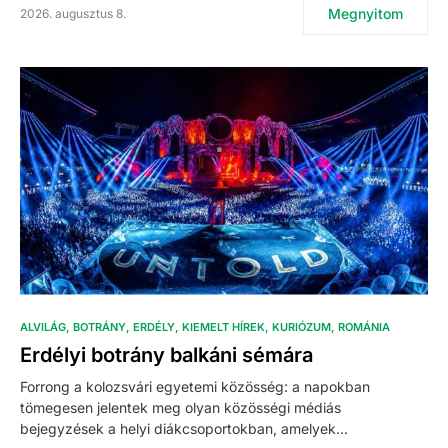
Megnyitom
2026. augusztus 8.
ALVILÁG
BOTRÁNY
ERDÉLY
KIEMELT HÍREK
KURIÓZUM
ROMÁNIA
Erdélyi botrány balkáni sémára
Forrong a kolozsvári egyetemi közösség: a napokban
tömegesen jelentek meg olyan közösségi médiás
bejegyzések a helyi diákcsoportokban, amelyek…