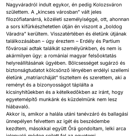
Nagyváradról indult egykor, én pedig Kolozsváron
születtem. A „kincses városban” vált jeles
filozófiatanárrá, közéleti személyiséggé, ott, ahonnan
a sors kifürkészhetetlen útján én viszont a „boldog
Váradra” kerültem. Visszatértében és életünk útjának
találkozásában – úgy éreztem – Erdély és Partium
fővárosai adtak találkát személyünkben, és nem is
akármilyen ügy: a romániai magyar felsőoktatás
helyreállításának ügyében. Bölcsességet sugárzó és
biztonságtudatot kölcsönző lényében erdélyi szellemi
életünk „matriarcháját” tiszteltem és szerettem, aki a
reményt és a bizonyosságot táplálta a
kicsinyhitűekben és a kételkedőkben az iránt, hogy
egyetemépítő munkánk és küzdelmünk nem lesz
hiábavaló.
Akkor is, amikor a halála utáni tanévzáró és ballagási
ünnepélyen felvettem az igét és beszédembe
kezdtem, másokkal együtt Őrá gondoltam, lelki arca
jelenvaló módon sejlett fel az egyetemi