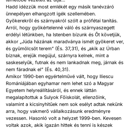
Hadd idézzük most emlékét egy másik tanévzáró
ünnepélyen elhangzott igék szellemében.
Gyökerekről és szárnyakról szólt a prófétai tanítás.
Arról, hogy gyökértelenné váló és szárnyaszegett
erdélyi létünkben, ha Istenben bízunk és Őt követjük,
akkor „Júda házának maradványa ismét gyökeret ver,
és gyümölcsöt terem” (És. 37,31), és „akik az Úrban
bíznak, erejük megújul, szárnyra kelnek, mint a
saskeselyűk, futnak és nem lankadnak meg, járnak és
nem fáradnak el” (És. 40,31).
Amikor 1990-ben egyértelművé vált, hogy Iliescu
Romániájában egyhamar nem lehet szó a Magyar
Egyetem helyreállításáról, és ennek láttán
megalapítottuk a Sulyok Főiskolát, ellenzőink,
valamint a kicsinyhitűek nem sok esélyt adtak nekünk
arra, hogy vakmerő vállalkozásunk eredményre
vezessen. Hasonló volt a helyzet 1999-ben. Kevesen
voltak azok, akik igazán hittek és tenni is készek